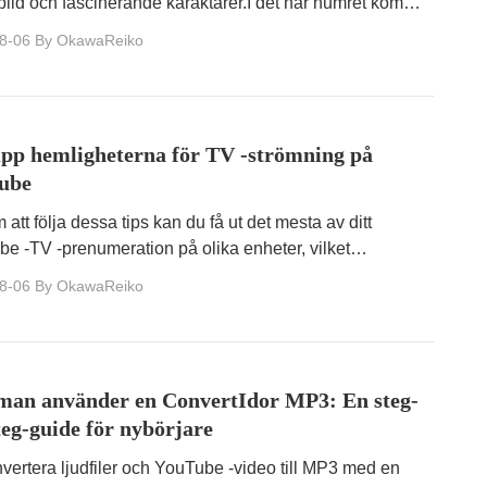
bild och fascinerande karaktärer.I det här numret kommer
 avslöja överklagandet av dessa populära karaktärer.
8-06
By OkawaReiko
upp hemligheterna för TV -strömning på
ube
att följa dessa tips kan du få ut det mesta av ditt
e -TV -prenumeration på olika enheter, vilket
täller en sömlös och trevlig TV -streamingupplevelse.
8-06
By OkawaReiko
man använder en ConvertIdor MP3: En steg-
teg-guide för nybörjare
nvertera ljudfiler och YouTube -video till MP3 med en