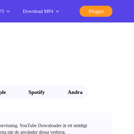
P3
Download MP4
Bloggar
ple
Spotify
Andra
linevisning. YouTube Downloader är ett smidigt
garna när de använder dessa verktyg.