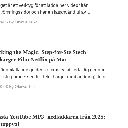
rget.
get är ett verktyg för att ladda ner videor från
trömningssidor och har en lättanvänd ui av
sare.En betald version finns tillgänglig, men vissa
8-06
By OkawaReiko
oner finns också i gratisversionen.I den här artikeln
 vi att introducera Clevergets funktioner, installation
nvändning!
king the Magic: Step-for-Ste Stech
harger Film Netflix på Mac
här omfattande guiden kommer vi att leda dig genom
ör-steg-processen för Telecharger (nedladdning) -film
x på din Mac.
8-06
By OkawaReiko
ästa YouTube MP3 -nedladdarna från 2025:
 toppval