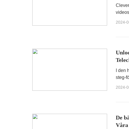
Cleve
Clever
videos
webblä
2024-0
funkti
kommer
och a
Unloc
Telec
I den 
steg-f
Netfli
2024-0
De b
Våra