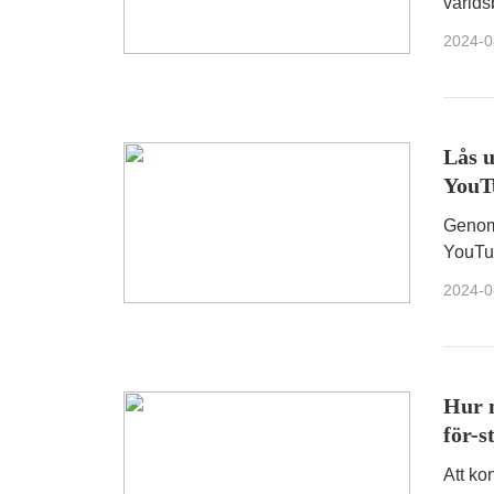
världs
vi att
2024-0
Lås 
YouT
Genom 
YouTub
säkers
2024-0
Hur 
för-s
Att ko