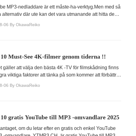
be MP3-nedladdare är ett måste-ha-verktyg.Men med så
alternativ där ute kan det vara utmanande att hitta den
som passar dina behov.
8-06
By OkawaReiko
10 Must-See 4K-filmer genom tiderna !!
t gäller att välja den bästa 4K -TV för filmskådning finns
gra viktiga faktorer att tänka på som kommer att förbättra
sningsupplevelse.
8-06
By OkawaReiko
10 gratis YouTube till MP3 -omvandlare 2025
taget, om du letar efter en gratis och enkel YouTube
P3 -omvandlare, YTMP3.CH, är gratis YouTube till MP3 -