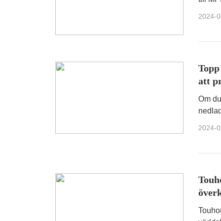
omvand
2024-0
Topp
att p
Om du 
nedlad
nedlad
2024-0
Touho
överk
Touhou