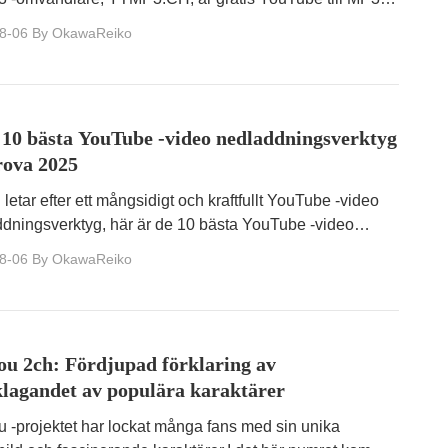
lare ett utmärkt val.
8-06
By OkawaReiko
 10 bästa YouTube -video nedladdningsverktyg
rova 2025
letar efter ett mångsidigt och kraftfullt YouTube -video
dningsverktyg, här är de 10 bästa YouTube -video
dningsverktygen att prova 2025.
8-06
By OkawaReiko
u 2ch: Fördjupad förklaring av
lagandet av populära karaktärer
 -projektet har lockat många fans med sin unika