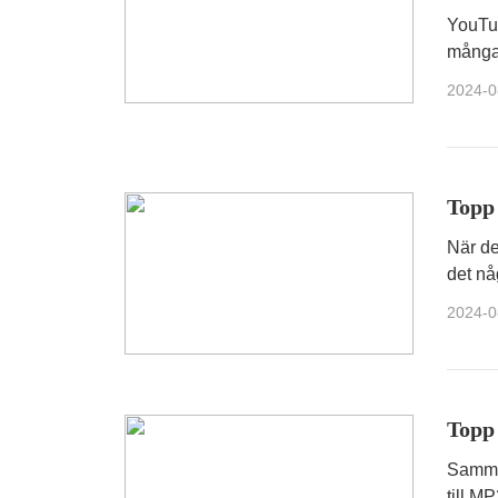
YouTu
många 
bästa 
2024-0
Topp 
När de
det nå
din vi
2024-0
Topp 
Samman
till M