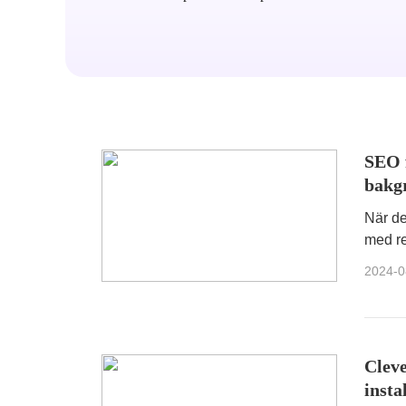
SEO 
bakg
När de
med re
upptäc
2024-0
Cleve
insta