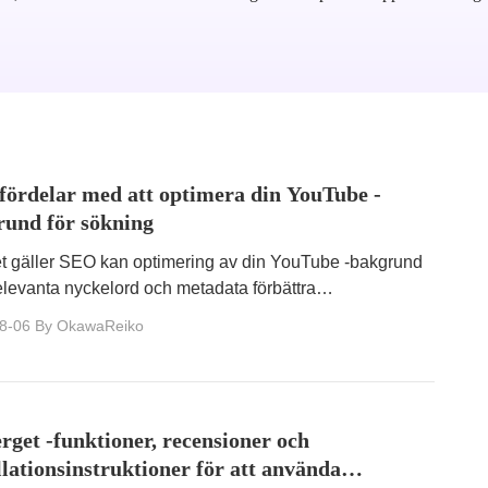
fördelar med att optimera din YouTube -
rund för sökning
t gäller SEO kan optimering av din YouTube -bakgrund
levanta nyckelord och metadata förbättra
kbarheten för din kanal och enskilda videor.
8-06
By OkawaReiko
rget -funktioner, recensioner och
llationsinstruktioner för att använda