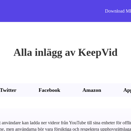
Download M
Alla inlägg av KeepVid
Twitter
Facebook
Amazon
Ap
användare kan ladda ner videor från YouTube till sina enheter för off
offline, men användarna bör vara försiktiga och respektera upphovsrättsla