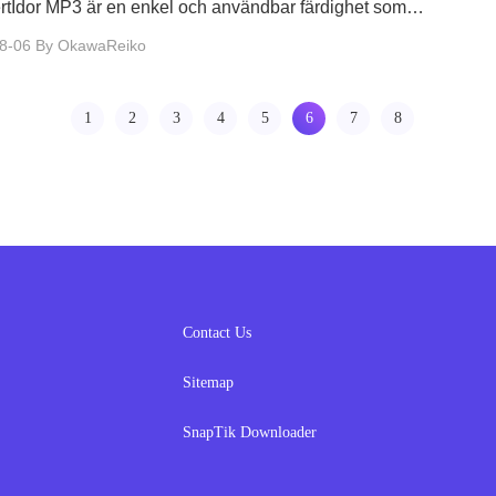
tIdor MP3 är en enkel och användbar färdighet som
m helst kan lära sig.
8-06
By OkawaReiko
1
2
3
4
5
6
7
8
Contact Us
Sitemap
SnapTik Downloader