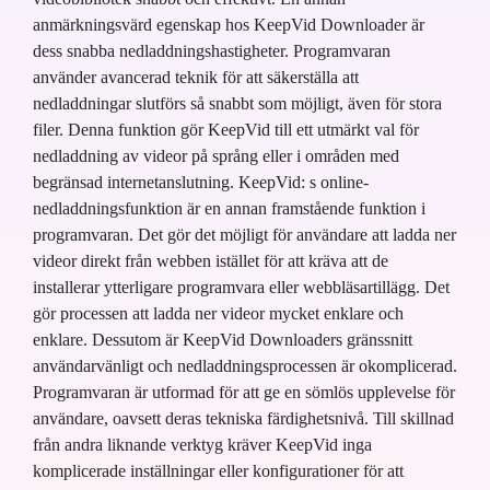
anmärkningsvärd egenskap hos KeepVid Downloader är
dess snabba nedladdningshastigheter. Programvaran
använder avancerad teknik för att säkerställa att
nedladdningar slutförs så snabbt som möjligt, även för stora
filer. Denna funktion gör KeepVid till ett utmärkt val för
nedladdning av videor på språng eller i områden med
begränsad internetanslutning. KeepVid: s online-
nedladdningsfunktion är en annan framstående funktion i
programvaran. Det gör det möjligt för användare att ladda ner
videor direkt från webben istället för att kräva att de
installerar ytterligare programvara eller webbläsartillägg. Det
gör processen att ladda ner videor mycket enklare och
enklare. Dessutom är KeepVid Downloaders gränssnitt
användarvänligt och nedladdningsprocessen är okomplicerad.
Programvaran är utformad för att ge en sömlös upplevelse för
användare, oavsett deras tekniska färdighetsnivå. Till skillnad
från andra liknande verktyg kräver KeepVid inga
komplicerade inställningar eller konfigurationer för att