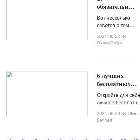
своей учетной
обязательных
записи
советов по
SoundCloud.
Вот несколько
поиску новой
советов о том,
музыки
как эффективно
2024-08-22
By
использовать
OkawaReiko
стриминговые
платформы для
поиска новой
музыки,
6 лучших
оставаясь
бесплатных
открытым к
программ для
новым звукам и
Откройте для себ
создания
стилям.
лучшее бесплатн
музыки в 2025
программное
2024-08-20
By Oliver
году
обеспечение для
Bennett
создания музыки,
чтобы разжечь