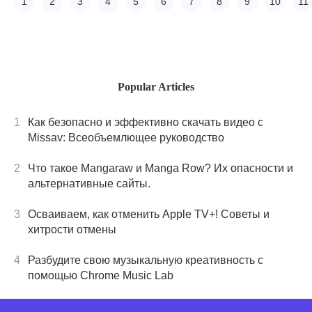
ваше творчество.
1
2
3
4
5
6
7
8
9
10
11
Простой в
использовании,
богатый
функционалом и
подходящий как
Popular Articles
для начинающих,
так и для
1
Как безопасно и эффективно скачать видео с
профессиональны
Missav: Всеобъемлющее руководство
музыкантов.
2
Что такое Mangaraw и Manga Row? Их опасности и
альтернативные сайты.
3
Осваиваем, как отменить Apple TV+! Советы и
хитрости отмены
4
Разбудите свою музыкальную креативность с
помощью Chrome Music Lab