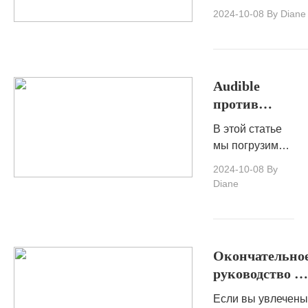
MP3
является ценным
2024-10-08
By Diane
ресурсом для
любителей музыки
желающих улучши
свой
Audible
прослушивательс
против
опыт.
Kindle
В этой статье
Unlimited:
мы погрузимся
что лучше
в мир
2024-10-08
By
для
аудиокниг и
Diane
любителей
электронных
книг?
книг, чтобы
помочь вам
определить,
Окончательно
какая
руководство п
платформа
потоковой
подходит вам
Если вы увлечены