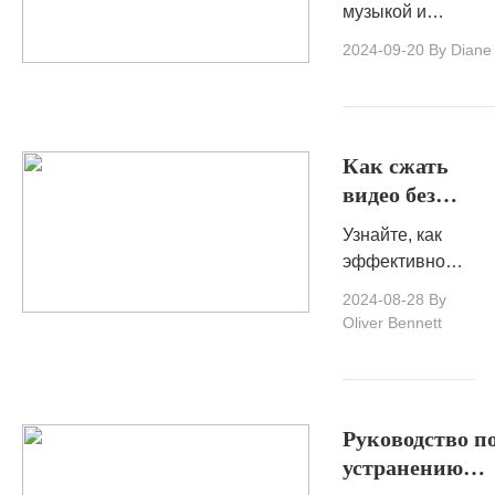
трансляции
лучше всего.
музыкой и
музыки Tidal
стремитесь к
2024-09-20
By Diane
наилучшему
прослушиванию,
Tidal может стать
идеальным
Как сжать
выбором для вас.
видео без
потери
Узнайте, как
качества
эффективно
(простое
сжать видео, не
2024-08-28
By
руководство)
теряя качества
Oliver Bennett
с помощью
этого простого,
пошагового
руководства,
Руководство п
обеспечивая
устранению
оптимальный