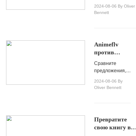
интеллекта дл
искусство.
преобразуют созд
2024-08-06
By Oliver
видео
контента, открыва
Bennett
инструментов
новые возможнос
для динамическог
привлекательного
визуального
Animeflv
рассказывания
против
историй.
Crunchyroll:
Сравните
всестороннее
предложения,
сравнение
функции и
2024-08-06
By
затраты на
Oliver Bennett
подписку
Animeflv и
Crunchyroll,
чтобы решить,
Превратите
какая
свою книгу в
платформа
аудио: сила