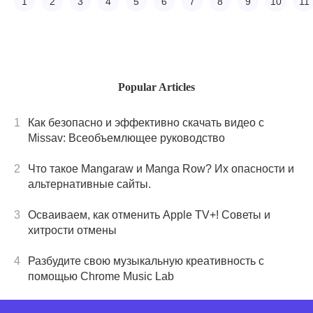
устройствах.Созд
1
2
3
4
5
6
7
8
9
10
11
уникальные и бро
тексты без усилий
Popular Articles
1
Как безопасно и эффективно скачать видео с
Missav: Всеобъемлющее руководство
2
Что такое Mangaraw и Manga Row? Их опасности и
альтернативные сайты.
3
Осваиваем, как отменить Apple TV+! Советы и
хитрости отмены
4
Разбудите свою музыкальную креативность с
помощью Chrome Music Lab