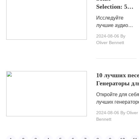
Selection: 5
любое время, не т
лучших
копейки.
Исследуйте
инструментов
лучшие аудио
для загрузки
загрузчики в
2024-08-06
By
звука
Instagram, чтобы
Oliver Bennett
Instagram
легко захватить и
сохранить
аудиоконтент из
сообщений и
10 лучших пес
историй в
Генераторы дл
Instagram.
творческого
Откройте для себя
вдохновения (
лучших генератор
& Mobile)
текстов песен для
2024-08-06
By Oliver
творческого
Bennett
вдохновения в
Интернете и моби