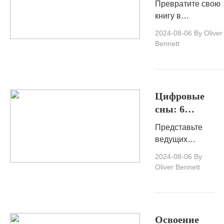
потоковой
Превратите свою
производителе
передачи
книгу в
аудиокнига
аниме лучше
увлекательную
2024-08-06
By Oliver
всего подходит
аудиокнигу с
Bennett
для вас.
советами по
созданию
аудиокниги, чтобы
привлечь более
Цифровые
широкую
сны: 6
аудиторию и
лучших
увеличить
Представьте
аниме
продажи.
ведущих
-генераторов
генераторов AI
2024-08-06
By
AI 2025 года.
AIME 2025
Oliver Bennett
года, чтобы
погрузиться в
виртуальную
аниме
Освоение
-вселенную