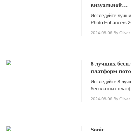
визуальной
творческой
привлекательн
магии.
Исследуйте лучши
изучение лучш
Photo Enhancers 2
AI Photo Enhan
Узнайте, как
2024-08-06
By Oliver
2025
использовать эти
инструменты для
улучшения ваших
фотографий для 
8 лучших бесп
визуальной
платформ пото
привлекательност
фильма, кото
Исследуйте 8 луч
должны знать 
бесплатных плат
потоковой переда
2024-08-06
By Oliver
фильмов в 2025 г
безграничных
развлечений.Нас
высококачествен
Sonic
фильмами в любом