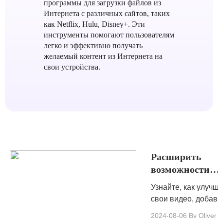
программы для загрузки файлов из
Интернета с различных сайтов, таких
как Netflix, Hulu, Disney+. Эти
инструменты помогают пользователям
легко и эффективно получать
желаемый контент из Интернета на
свои устройства.
Расширить
возможности
вашего контен
Узнайте, как улуч
лучших
свои видео, доба
инструментов 
текст через лучши
2024-08-06
By Oliver