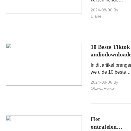
watermerken
manieren om
2024-08-06
By
Tiktok -video's
Diane
op te slaan
zonder
watermerken,
afhankelijk van
10 Beste Tiktok 
uw apparaat en
audiodownloade
voorkeuren.Zorg
gratis en betaal
ervoor dat u hier
In dit artikel brenge
opties
een
we u de 10 beste
gerenommeerde
Tiktok -
2024-08-06
By
methode kiest.
audiodownloaders 
OkawaReiko
tools die zowel grat
als betaalde opties
bieden.
Het
ontrafelen