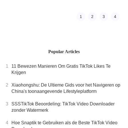
uitgebreide
vinden voor uw
tutorial
afspeellijst, tips
en trucs, en
1
2
3
4
zelfs slimme
manieren om te
downloaden,
geluidseffecten
in uw video's
Popular Articles
gebruiken.
1
11 Bewezen Manieren Om Gratis TikTok Likes Te
Krijgen
2
Xiaohongshu: De Ultieme Gids voor het Navigeren op
China's toonaangevende Lifestyleplatform
3
SSSTikTok Beoordeling: TikTok Video Downloader
zonder Watermerk
4
Hoe Snaptik te Gebruiken als de Beste TikTok Video