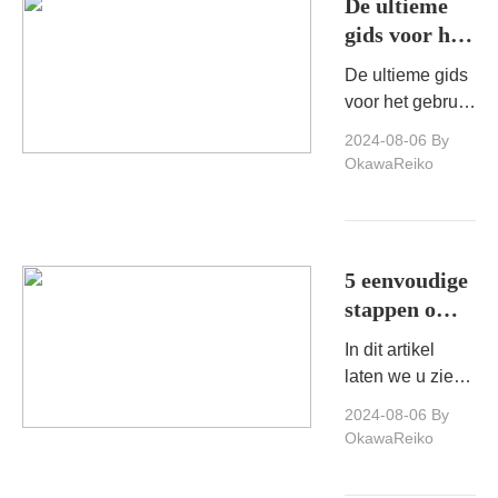
De ultieme
manieren te
gids voor het
beheersen.
gebruik van
De ultieme gids
Snaptik voor
voor het gebruik
Tiktok
van Snaptik
2024-08-06
By
voor Tiktok, het
OkawaReiko
downloaden en
installeren van
Snaptik voor het
bewerken en
5 eenvoudige
delen van uw
stappen om
Tiktok -video's.
Tiktok -
In dit artikel
video's te
laten we u zien
converteren
hoe u Tiktok -
2024-08-06
By
naar mp3
video's kunt
OkawaReiko
converteren
naar MP3 -