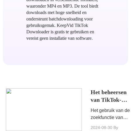
waaronder MP4 en MP3. De tool biedt
downloads met hoge snelheid en
ondersteunt batchdownloading voor
gebruiksgemak. KeepVid TikTok
Downloader is gratis te gebruiken en
vereist geen installatie van software.
Het beheersen
van TikTok-
zoekopdrachten
Het gebruik van de
Tips en trucs
zoekfunctie van
voor het vinden
TikTok kan je
2024-08-30
By
van je favoriete