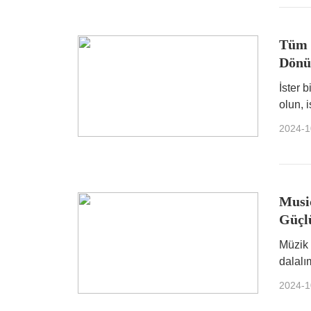
Tüm S
Dönü
İster 
olun, 
en iyi
2024-1
Music
Güçl
Müzik 
dalalı
2024-1