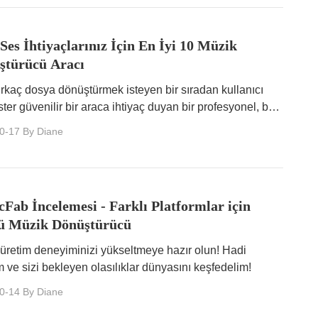
es İhtiyaçlarınız İçin En İyi 10 Müzik
ştürücü Aracı
birkaç dosya dönüştürmek isteyen bir sıradan kullanıcı
ister güvenilir bir araca ihtiyaç duyan bir profesyonel, bu
 10 müzik dönüştürücü aracı sizin için uygun.
0-17
By Diane
Fab İncelemesi - Farklı Platformlar için
ü Müzik Dönüştürücü
üretim deneyiminizi yükseltmeye hazır olun! Hadi
m ve sizi bekleyen olasılıklar dünyasını keşfedelim!
0-14
By Diane