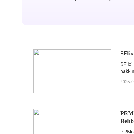
SFlix
SFlix'
hakkın
2025-0
PRMov
Rehb
PRMovi