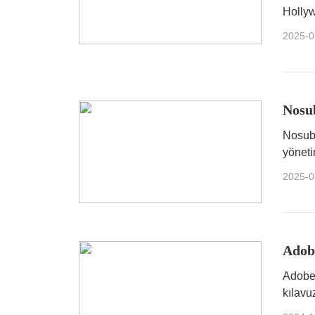
Hollyw
kadar 
2025-0
erişec
Nosu
Nosub,
yöneti
bir araç
2025-0
Adobe
Adobe 
kılavu
kapsa