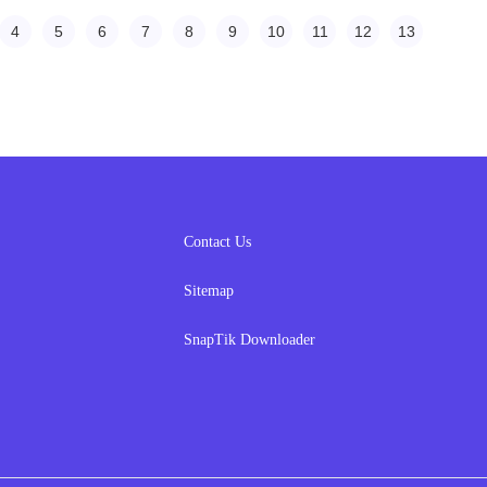
4
5
6
7
8
9
10
11
12
13
Contact Us
Sitemap
SnapTik Downloader