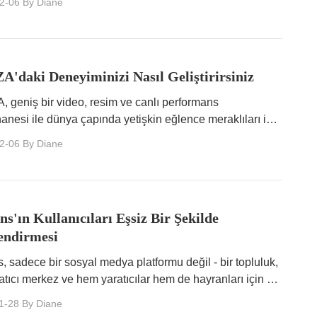
2-06
By Diane
'daki Deneyiminizi Nasıl Geliştirirsiniz
 geniş bir video, resim ve canlı performans
anesi ile dünya çapında yetişkin eğlence meraklıları için
rak noktasıdır.
2-06
By Diane
s'ın Kullanıcıları Eşsiz Bir Şekilde
endirmesi
, sadece bir sosyal medya platformu değil - bir topluluk,
ratıcı merkez ve hem yaratıcılar hem de hayranları için bir
kaynağıdır.
1-28
By Diane