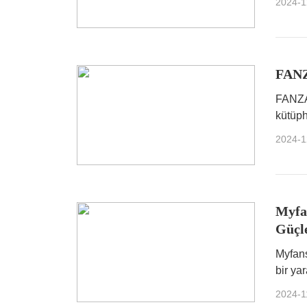
2024-1
FANZA
FANZA,
kütüph
tek du
2024-1
Myfan
Güçl
Myfans
bir ya
ilham 
2024-1