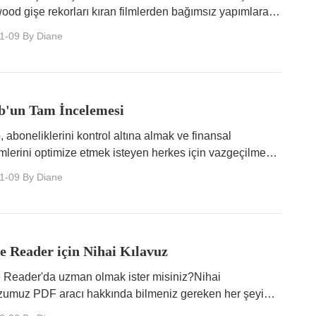
ood gişe rekorları kıran filmlerden bağımsız yapımlara
geniş bir film yelpazesine evinizin konforunda nasıl
1-09
By Diane
eğinizi öğrenin.
b'un Tam İncelemesi
 aboneliklerini kontrol altına almak ve finansal
mlerini optimize etmek isteyen herkes için vazgeçilmez
tır.
1-09
By Diane
 Reader için Nihai Kılavuz
Reader'da uzman olmak ister misiniz?Nihai
zumuz PDF aracı hakkında bilmeniz gereken her şeyi
r.Bugün Adobe Reader'a hakim olmaya başlayın!