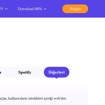
P3
Download MP4
Bloglar
a
Spotify
Diğerleri
çlar, kullanıcıların istedikleri içeriği web'den