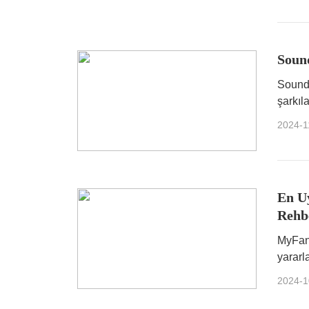
Sound
Soundc
şarkıl
müziğin
2024-1
En Uy
Rehb
MyFans
yararl
2024-1