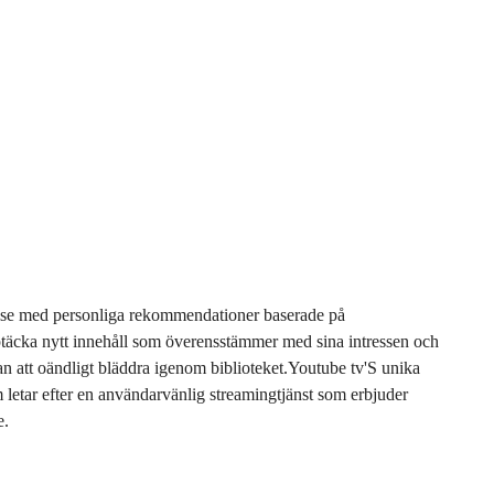
se med personliga rekommendationer baserade på
ptäcka nytt innehåll som överensstämmer med sina intressen och
å utan att oändligt bläddra igenom biblioteket.Youtube tv'S unika
om letar efter en användarvänlig streamingtjänst som erbjuder
e.