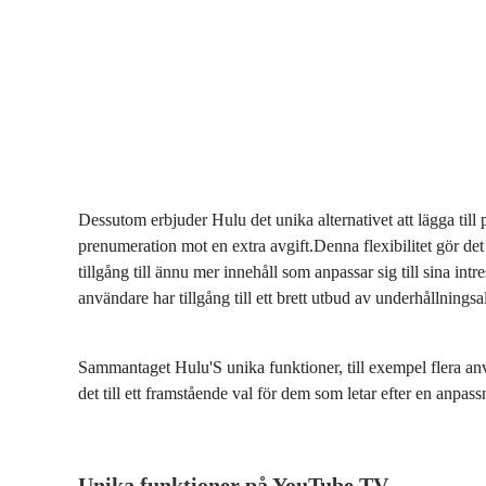
Dessutom erbjuder Hulu det unika alternativet att lägga t
prenumeration mot en extra avgift.Denna flexibilitet gör det
tillgång till ännu mer innehåll som anpassar sig till sina in
användare har tillgång till ett brett utbud av underhållningsalte
Sammantaget Hulu'S unika funktioner, till exempel flera anv
det till ett framstående val för dem som letar efter en anpa
Unika funktioner på YouTube TV