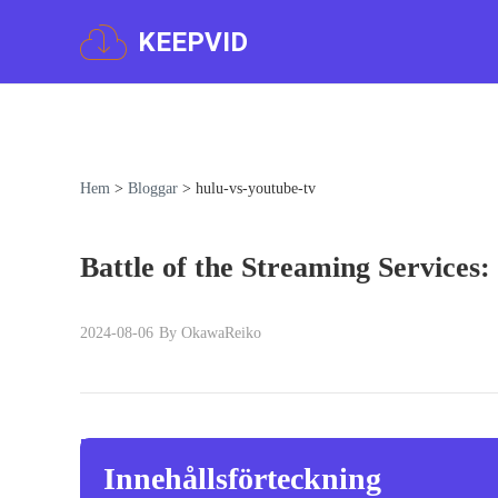
KEEPVID
Hem
>
Bloggar
>
hulu-vs-youtube-tv
Battle of the Streaming Services
2024-08-06
By OkawaReiko
Innehållsförteckning