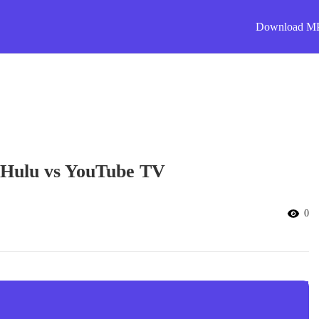
Download M
: Hulu vs YouTube TV
0