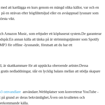
r med att kartlägga en kurs genom en mängd olika källor, var och en
 på en strävan efter högfilitetsljud eller en avslappnad lyssnare som
törsta vikt.
 och Amazon Music, som erbjuder ett köpbaserat system.De garanterar
judspår.En annan källa att tänka på är strömningstjänster som Spotify
P3 för offline -lyssnande, förutsatt att du har ett
är skattkammare för att upptäcka oberoende artister.Dessa
d gratis nedladdningar, slår en lycklig balans mellan att stödja skapare
mp3 omvandlare
användare.Webbplatser som konverterar YouTube -
tet på grund av deras bekvämlighet.Även om kvaliteten och
 förekommande källa.