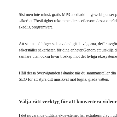
Sist men inte minst, gratis MP3 -nedladdningswebbplatser pre
säkerhet.Försiktighet rekommenderas eftersom dessa områden
skadlig programvara.
Att stanna på höger sida av de digitala vågorna, det'är avgö
säkerställer säkerheten för dina enheter.Genom att urskilja d
samlare utan också lovar troskap mot det livliga ekosystemet
Håll dessa överväganden i åtanke när du sammanställer d
SEO för att styra ditt musikval mot lugna, glada vatten.
Välja rätt verktyg för att konvertera videor
I det nuvarande digitala ekosystemet har extrahering av ljud