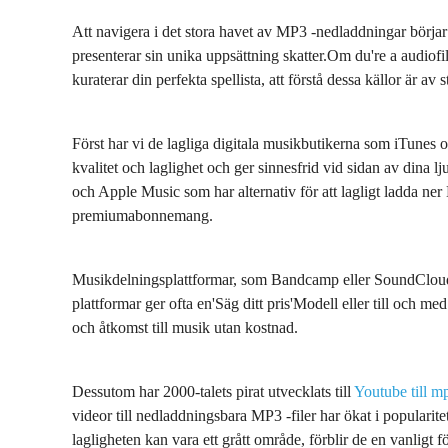
Att navigera i det stora havet av MP3 -nedladdningar börja
presenterar sin unika uppsättning skatter.Om du're a audiofil
kuraterar din perfekta spellista, att förstå dessa källor är av s
Först har vi de lagliga digitala musikbutikerna som iTunes
kvalitet och laglighet och ger sinnesfrid vid sidan av dina l
och Apple Music som har alternativ för att lagligt ladda ner M
premiumabonnemang.
Musikdelningsplattformar, som Bandcamp eller SoundCloud, 
plattformar ger ofta en'Säg ditt pris'Modell eller till och me
och åtkomst till musik utan kostnad.
Dessutom har 2000-talets pirat utvecklats till
Youtube till 
videor till nedladdningsbara MP3 -filer har ökat i populari
lagligheten kan vara ett grått område, förblir de en vanligt