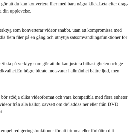
gör att du kan konvertera filer med bara några klick.Leta efter drag-
a din upplevelse.
 verktyg som konverterar videor snabbt, utan att kompromissa med
ndla flera filer på en gång och utnyttja satsomvandlingsfunktioner för
r.Sikta på verktyg som gör att du kan justera bithastigheten och ge
udkvalitet.En högre bitrate motsvarar i allmänhet bättre ljud, men
bör stödja olika videoformat och vara kompatibla med flera enheter
videor från alla källor, oavsett om de’laddas ner eller från DVD -
t.
exempel redigeringsfunktioner för att trimma eller förbättra ditt