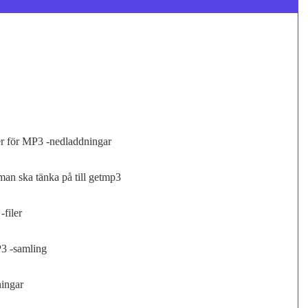
r för MP3 -nedladdningar
man ska tänka på till getmp3
filer
P3 -samling
ingar