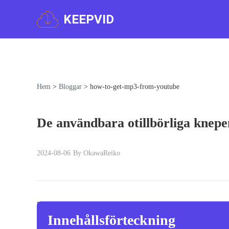
KEEPVID
Hem
>
Bloggar
>
how-to-get-mp3-from-youtube
De användbara otillbörliga knep
2024-08-06
By OkawaReiko
Innehållsförteckning