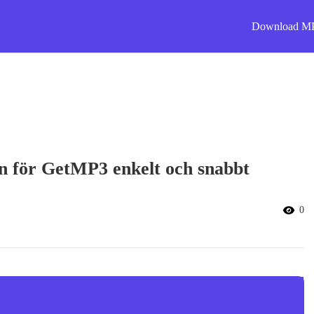
Download M
en för GetMP3 enkelt och snabbt
0