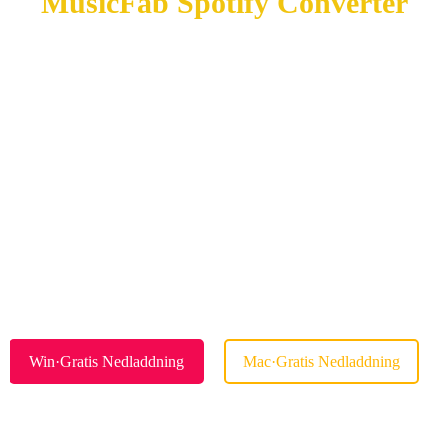
MusicFab Spotify Converter
En Utmärkt Utformad & Välkonstruerad Spotify
Musik Converter med Snabb Konverteringshastighet
Återfå Spotify-spellistor, låtar, album och podcaster även
utan ett Premium-abonnemang
Omvandla Spotify-musik till MP3 med 320/kbps, eller
M4A, WAV, FLAC, eller OPUS-format
Upprätthålla en felfri ljudupplevelse med 100%
oförändrad ljudkvalitet efter konverteringen
Bevara ID3-taggar tillsammans med Spotify-låttexter.
Win·Gratis Nedladdning
Mac·Gratis Nedladdning