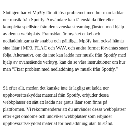
Slutligen har vi Mp3fy för att lösa problemet med hur man laddar
ner musik från Spotify. Användare kan få enskilda filer eller
kompletta spellistor från den svenska streamingtjänsten med hjälp
av denna webbplats. Framsidan är mycket enkel och
nedladdningarna är snabba och pålitliga. Mp3fy kan också hämta
sina låtar i MP3, FLAC och WAV, och andra format förväntas snart
följa. Alternativt, om du inte kan ladda ner musik från Spotify med
hjälp av ovanstående verktyg, kan du se våra instruktioner om hur
man ”Fixar problem med nedladdning av musik från Spotify.”
Så efter allt, medan det kanske inte är lagligt att ladda ner
upphovsrättsskyddat material från Spotify, erbjuder dessa
webbplatser ett sätt att ladda ner gratis låtar som finns på
plattformen. Vi rekommenderar att du använder dessa webbplatser
efter eget omdöme och undviker webbplatser som erbjuder
upphovsrättsskyddat material för nedladdning utan tillstånd.