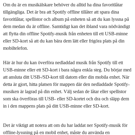
Om du är en musikälskare behöver du alltid ha dina favoritlåtar
tillgängliga. Det är bra att Spotify offline tillåter att spara dina
favoritlåtar, spellistor och album på enheten så att du kan lyssna på
dem medan du är offline. Samtidigt kan det ibland vara nödvändigt
att flytta din offline Spotify-musik från enheten till ett USB-minne
eller SD-kort så att du kan bära dem lätt eller frigöra plats på din
mobiltelefon.
Här är hur du kan överföra nedladdad musik från Spotify till ett
USB-minne eller ett SD-kort i bara några enkla steg. Du börjar med
att ansluta ditt USB-/SD-kort till datorn eller din mobila enhet. När
detta är gjort, hitta platsen för mappen där den nedladdade Spotify-
musiken är lagrad på din enhet. Välj sedan de låtar eller spellistor
som ska överföras till USB- eller SD-kortet och dra och släpp dem
in i den mappens plats på ditt USB-minne eller SD-kort.
Det är viktigt att notera att om du har laddat ner Spotify-musik för
offline-lyssning på en mobil enhet, måste du använda en