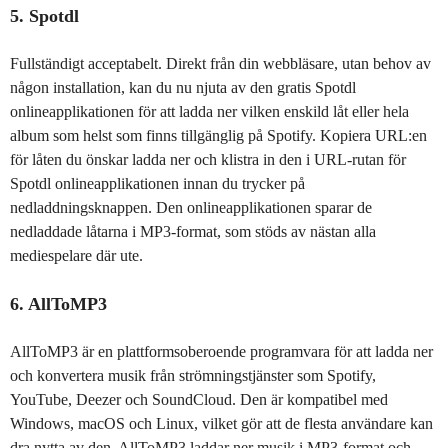
5. Spotdl
Fullständigt acceptabelt. Direkt från din webbläsare, utan behov av
någon installation, kan du nu njuta av den gratis Spotdl
onlineapplikationen för att ladda ner vilken enskild låt eller hela
album som helst som finns tillgänglig på Spotify. Kopiera URL:en
för låten du önskar ladda ner och klistra in den i URL-rutan för
Spotdl onlineapplikationen innan du trycker på
nedladdningsknappen. Den onlineapplikationen sparar de
nedladdade låtarna i MP3-format, som stöds av nästan alla
mediespelare där ute.
6. AllToMP3
AllToMP3 är en plattformsoberoende programvara för att ladda ner
och konvertera musik från strömningstjänster som Spotify,
YouTube, Deezer och SoundCloud. Den är kompatibel med
Windows, macOS och Linux, vilket gör att de flesta användare kan
dra nytta av den. AllToMP3 laddar ner musik i MP3-format och