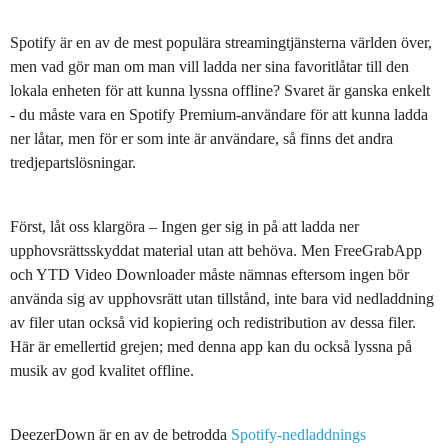
Spotify är en av de mest populära streamingtjänsterna världen över,
men vad gör man om man vill ladda ner sina favoritlåtar till den
lokala enheten för att kunna lyssna offline? Svaret är ganska enkelt
- du måste vara en Spotify Premium-användare för att kunna ladda
ner låtar, men för er som inte är användare, så finns det andra
tredjepartslösningar.
Först, låt oss klargöra – Ingen ger sig in på att ladda ner
upphovsrättsskyddat material utan att behöva. Men FreeGrabApp
och YTD Video Downloader måste nämnas eftersom ingen bör
använda sig av upphovsrätt utan tillstånd, inte bara vid nedladdning
av filer utan också vid kopiering och redistribution av dessa filer.
Här är emellertid grejen; med denna app kan du också lyssna på
musik av god kvalitet offline.
DeezerDown är en av de betrodda
Spotify-nedladdnings