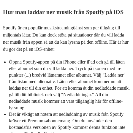
Hur man laddar ner musik från Spotify på iOS
Spotify är en populär musikstreamingtjänst som ger tillgång till
miljontals låtar. Du kan dock stöta på situationer där du vill ladda
ner musik från appen så att du kan lyssna på den offline. Här är hur
du gör det på en iOS-enhet:
Öppna Spotify-appen på din iPhone eller iPad och gå till låten
eller albumet som du vill ladda ner. Tryck på ikonen med tre
punkter (...) bredvid låtnamnet eller albumet. Välj "Ladda ner"
från listan med alternativ. Låten eller albumet kommer nu att
laddas ner till din enhet. För att komma åt din nedladdade musik,
gå till ditt bibliotek och välj "Nedladdningar." All din
nedladdade musik kommer att vara tillgänglig här för offline-
lyssning.
Det är viktigt att notera att nedladdning av musik från Spotify
kräver ett Premium-abonnemang. Om du använder den
kostnadsfria versionen av Spotify kommer denna funktion inte