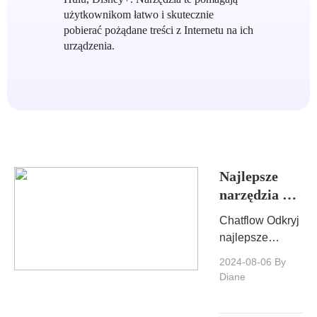
użytkownikom łatwo i skutecznie
pobierać pożądane treści z Internetu na ich
urządzenia.
Najlepsze
narzędzia do
kompresji
Chatflow Odkryj
plików PDF
najlepsze
narzędzia do
2024-08-06
By
zmniejszenia
Diane
rozmiaru plików
PDF bez