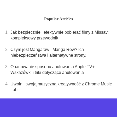
kroku.Chroń
swoje dane i
łatwo zapewnić
Popular Articles
prywatność
dzięki naszym
1
Jak bezpiecznie i efektywnie pobierać filmy z Missav:
kompleksowym
kompleksowy przewodnik
instrukcjom.
2
Czym jest Mangaraw i Manga Row? Ich
niebezpieczeństwa i alternatywne strony.
3
Opanowanie sposobu anulowania Apple TV+!
Wskazówki i triki dotyczące anulowania
4
Uwolnij swoją muzyczną kreatywność z Chrome Music
Lab