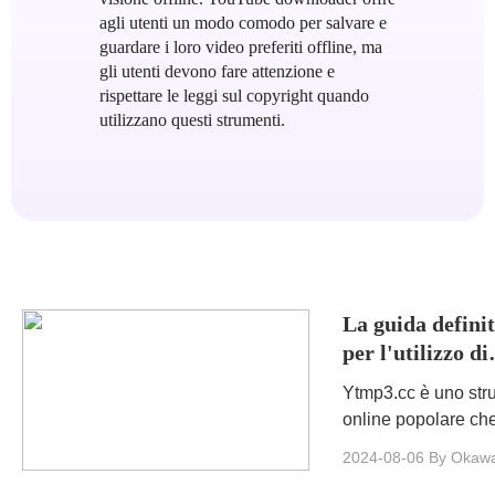
agli utenti un modo comodo per salvare e
guardare i loro video preferiti offline, ma
gli utenti devono fare attenzione e
rispettare le leggi sul copyright quando
utilizzano questi strumenti.
La guida defini
per l'utilizzo di
ytmp3.cc per
Ytmp3.cc è uno str
conversione/do
online popolare ch
MP3
aiutarti a convertire 
2024-08-06
By Okaw
video di YouTube pr