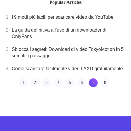
Popular Articles
ovunque.Ultimate
Guide con
1
I 9 modi più facili per scaricare video da YouTube
istruzioni e
suggerimenti
2
La guida definitiva all'uso di un downloader di
passo-passo!
OnlyFans
3
Sblocca i segreti: Download di video TokyoMotion in 5
semplici passaggi
4
Come scaricare facilmente video LAXD gratuitamente
1
2
3
4
5
6
7
8