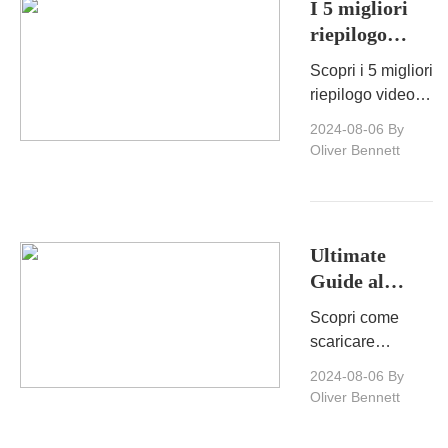
I 5 migliori
dispositivi.
riepilogo
video di
Scopri i 5 migliori
YouTube che
riepilogo video di
dovresti
YouTube per
2024-08-06
By
provare
migliorare la tua
Oliver Bennett
esperienza di
comprensione
dei
contenuti.Sfoglia,
Ultimate
filtra e scegli
Guide al
qualsiasi
download di
opzione per
Scopri come
playlist di
risultati ottimali.
scaricare
musica
facilmente le
2024-08-06
By
youtube
playlist di musica
Oliver Bennett
di YouTube per
l'ascolto offline