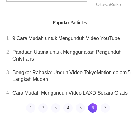
Audio
mencampur
OkawaReiko
Library:
audio, Anda
Rahasia
dapat
Popular Articles
Orang
meningkatkan
kualitas video
Dalam!
1
9 Cara Mudah untuk Mengunduh Video YouTube
Anda dan
menciptakan
2
Panduan Utama untuk Menggunakan Pengunduh
pengalaman
OnlyFans
yang lebih
menarik bagi
3
Bongkar Rahasia: Unduh Video TokyoMotion dalam 5
pemirsa Anda.
Langkah Mudah
4
Cara Mudah Mengunduh Video LAXD Secara Gratis
1
2
3
4
5
6
7