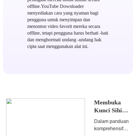
offline.YouTube Downloader
menyediakan cara yang nyaman bagi
pengguna untuk menyimpan dan
menonton video favorit mereka secara
offline, tetapi pengguna harus berhati -hati
dan menghormati undang -undang hak
cipta saat menggunakan alat ini.
Membuka
Kunci Sihir:
Film
Dalam panduan
telekarger
komprehensif
langkah demi
ini, kami akan