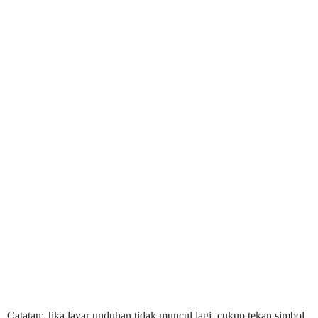
Catatan: Jika layar unduhan tidak muncul lagi, cukup tekan simbol