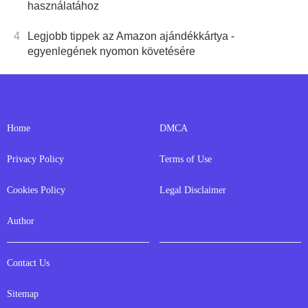
használatához
4
Legjobb tippek az Amazon ajándékkártya -
egyenlegének nyomon követésére
Home
DMCA
Privacy Policy
Terms of Use
Cookies Policy
Legal Disclaimer
Author
Contact Us
Sitemap