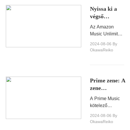
pattogatott
Nyissa ki a
kukoricát, üljön
végső
hátra, és
hallgatási
élvezze a
Az Amazon
élményt:
Bollywood
Music Unlimited
Útmutató az
varázsait az
és az Amazon
2024-08-06
By
Amazon Prime -
Amazon
Music Unlimited
OkawaReiko
en!
Music
Family Plan
korlátlan
egyaránt
családi
fantasztikus
zenei streaming
tervéhez
Prime zene: A
élményt kínál.
zene
szerelmeseinek
A Prime Music
végső
kötelező
útmutatója
szolgáltatás a
2024-08-06
By
zene
OkawaReiko
szerelmeseinek,