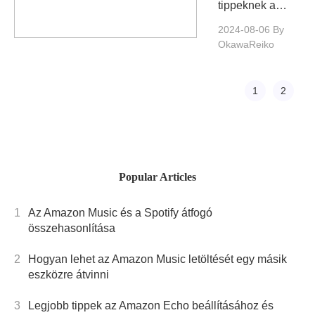
tippeknek a
platformjait
követésével
2024-08-06
By
biztosíthatja,
OkawaReiko
hogy a lehető
legtöbbet hozza
ki a HD
1
2
filmfigyelő
élményéből,
élvezze a mozi
minőségű
szórakoztatását
Popular Articles
a saját
otthonában.
1
Az Amazon Music és a Spotify átfogó
összehasonlítása
2
Hogyan lehet az Amazon Music letöltését egy másik
eszközre átvinni
3
Legjobb tippek az Amazon Echo beállításához és