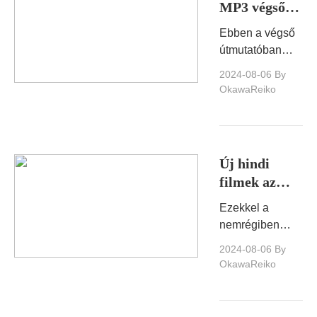
MP3 végső
útmutatója:
Ebben a végső
mindent,
útmutatóban
amit tudnod
mindent
2024-08-06
By
kell
lefedünk az
OkawaReiko
Amazon MP3 -
ról, és letöltjük
az Amazon
zenét az MP3 -
Új hindi
ra.
filmek az
Amazon-on!
Ezekkel a
A 10
nemrégiben
legfontosabb
hozzáadott hindi
2024-08-06
By
must-néző új
filmekkel egy
OkawaReiko
hindi filmet
filmes csemege
az Amazon
van.Ragadja
Prime-en
meg a