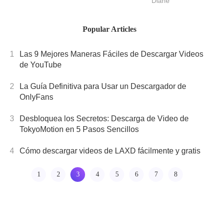
Diane
nuevo]
de YouTube en
MP3.Su rápida
Popular Articles
velocidad de
conversión,
1
Las 9 Mejores Maneras Fáciles de Descargar Videos
facilidad de uso,
de YouTube
2
La Guía Definitiva para Usar un Descargador de
OnlyFans
3
Desbloquea los Secretos: Descarga de Video de
TokyoMotion en 5 Pasos Sencillos
4
Cómo descargar videos de LAXD fácilmente y gratis
1
2
3
4
5
6
7
8