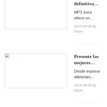
definitiva
para usar
MP3 Juice
mp3 jugo
ofrece un
para
método directo y
2024-08-06
By
descargas de
eficiente para
Diane
música gratis
descubrir y
descargar
música de forma
gratuita.
Presente las
mejores
películas
Desde explorar
solares: una
diferentes
guía
géneros hasta
2024-08-06
By
completa
descubrir gemas
Diane
ocultas,
Solararmovie
proporciona una