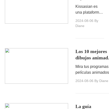
de Kissasian:
Kissasian es
todo lo que
una plataforma
necesitas
en línea popular
2024-08-06
By
saber
que ofrece una
Diane
amplia gama de
contenido
asiático,
incluidos
Los 10 mejores
dramas y
dibujos animad
películas.
que deben verse
Mira tus programas
en Kisscartoon
películas animados
favoritos gratis en
2024-08-06
By Diane
Kisscartoon.Transmi
dibujos animados 
línea en cualquier
momento, en
La guía
cualquier lugar.