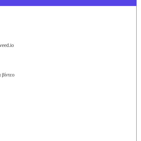
veed.io
 βίντεο