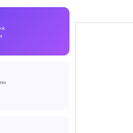
ook
να
στο