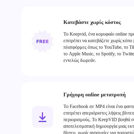
Κατεβάστε χωρίς κόστος
Το Keepvid, ένα κορυφαίο online πρ
επιτρέπει να κατεβάζετε χωρίς κόπο
πλατφόρμες όπως το YouTube, το Ti
το Apple Music, το Spotify, το Twitt
εντελώς δωρεάν.
Γρήγορη online μετατροπή
Το Facebook σε MP4 είναι ένα φαντ
επιτρέπει απεριόριστες λήψεις βίντε
περιορισμούς. Το KeepVID βοηθά στ
αποτελεσματική δημιουργία μιας εκ
βίντεο, χωρίς ανησυχίες για ποσοστ