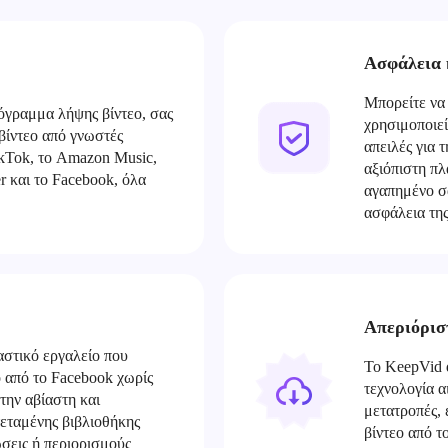
Ασφάλεια 
Μπορείτε να 
όγραμμα λήψης βίντεο, σας
χρησιμοποιεί
 βίντεο από γνωστές
απειλές για 
kTok, το Amazon Music,
αξιόπιστη πλ
er και το Facebook, όλα
αγαπημένο σα
ασφάλεια τη
Απεριόρισ
αστικό εργαλείο που
Το KeepVid d
ο από το Facebook χωρίς
τεχνολογία α
ην αβίαστη και
μετατροπές, 
τεταμένης βιβλιοθήκης
βίντεο από 
ώσεις ή περιορισμούς