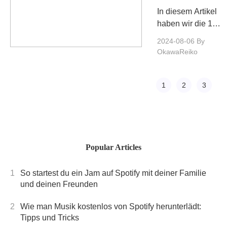
Musik
hören, ohne
In diesem Artikel
Downloader
Unterbrechungen
haben wir die 10
Tools im Jahr
offline hören.
besten Spotify-
2024-08-06
By
2025
Musik-
OkawaReiko
Downloader-Tools
zusammengestellt,
die Sie jetzt für
1
2
3
den Spotify-Musik-
Download
verwenden
können.
Popular Articles
1
So startest du ein Jam auf Spotify mit deiner Familie
und deinen Freunden
2
Wie man Musik kostenlos von Spotify herunterlädt:
Tipps und Tricks