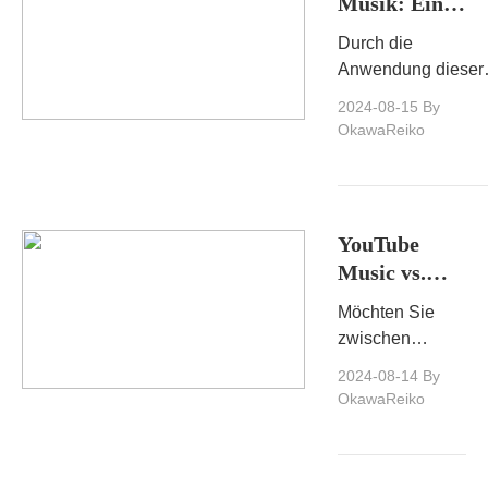
Musik: Ein
Anfängerleitfa
Durch die
zum Streamen
Anwendung dieser
und
Tipps können Sie I
2024-08-15
By
Herunterladen
Tubidy-Erlebnis
OkawaReiko
verbessern und da
Potenzial dieser
vielseitigen Musik-
Streaming-Plattfor
YouTube
optimal nutzen.
Music vs.
Spotify: Wie
Möchten Sie
wählt man
zwischen
die beste
Youtube Music
2024-08-14
By
Musik-
und Spotify
OkawaReiko
Streaming-
wählen?
Plattform?
Erhalten Sie
einen