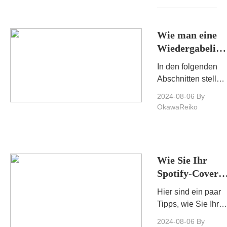
Ausgaben
organisieren
und ihr
Wie man eine
Musikstreaming-
Wiedergabelist
Erlebnis
auf Spotify
maximieren
In den folgenden
herunterlädt:
möchten
Abschnitten stellen
Schritt-für-
wir Ihnen eine
2024-08-06
By
Schritt-
Schritt-für-Schritt-
OkawaReiko
Anleitung
Anleitung und die
besten Tools für
das Herunterladen
von
Wie Sie Ihr
Wiedergabelisten
Spotify-Cover
von Spotify vor
verwenden, um
Hier sind ein paar
Ihre Plays und
Tipps, wie Sie Ihr
Follower zu
Spotify-Cover
2024-08-06
By
steigern und