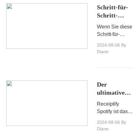
umfassenden
Schritt-für-
Vergleich, um
Schritt-
die beste
Anleitung:
Musikstreaming-
Wenn Sie diese
Wie man
Plattform für Sie
Schritt-für-
Songs von
zu finden.
Schritt-Anleitung
2024-08-06
By
Spotify
befolgen,
Diane
herunterlädt
können Sie
problemlos
Musik von
Spotify
Der
herunterladen
ultimative
und auf andere
Receiptify-
Geräte
Receiptify
Leitfaden für
übertragen.
Spotify ist das
Spotify-
ultimative Tool
2024-08-06
By
Nutzer
für Spotify-
Diane
Nutzer, die ihre