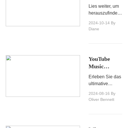
YouTube
die nächste
Lies weiter, um
herunterlädt
Stufe!
herauszufinden,
wie du Musik
2024-10-14
By
von YouTube
Diane
einfach
herunterladen
und deine
Lieblingslieder
YouTube
jederzeit und
Music
überall
Premium:
genießen
Erleben Sie das
Streamen
kannst.
ultimative
einfacher
Musik-
2024-08-16
By
und besser
Streaming mit
Oliver Bennett
gemacht
YouTube Music
Premium.
Werbung-frei,
unbegrenzter