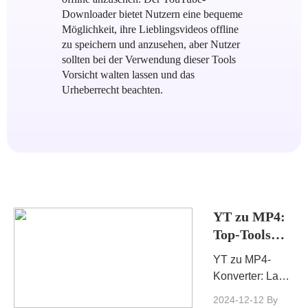
Downloader bietet Nutzern eine bequeme
Möglichkeit, ihre Lieblingsvideos offline
zu speichern und anzusehen, aber Nutzer
sollten bei der Verwendung dieser Tools
Vorsicht walten lassen und das
Urheberrecht beachten.
YT zu MP4:
Top-Tools
zum
YT zu MP4-
Konvertieren
Konverter: Lass
von YouTube-
uns eintauchen
2024-12-12
By
Videos in das