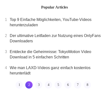
aber es ist wichtig, 
Popular Articles
Schritte sorgfältig z
befolgen, um eine
1
Top 9 Einfache Möglichkeiten, YouTube-Videos
erfolgreiche Konver
herunterzuladen
zu gewährleisten.
2
Der ultimative Leitfaden zur Nutzung eines OnlyFans
Downloaders
3
Entdecke die Geheimnisse: TokyoMotion Video
Download in 5 einfachen Schritten
4
Wie man LAXD-Videos ganz einfach kostenlos
herunterlädt
1
2
3
4
5
6
7
8