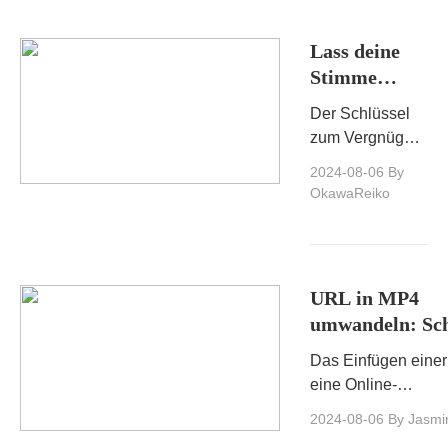
Seherlebnis für Ihr
Publikum schaffen.
Lass deine
Stimme
erklingen!
Der Schlüssel
Anleitung für
zum Vergnügen
die neueste
mit Switch
2024-08-06
By
Karaoke-
Karaoke ist,
OkawaReiko
Funktion der
dass Sie mit
Switch!
Switch Karaoke
Ihre
Lieblingssongs
URL in MP4
auswählen und
umwandeln: Sch
sie mit ganzem
für-Schritt-Anl
Herzen singen.
Das Einfügen einer
eine Online-
Videokonvertierung
2024-08-06
By Jasmi
ist eine einfache A