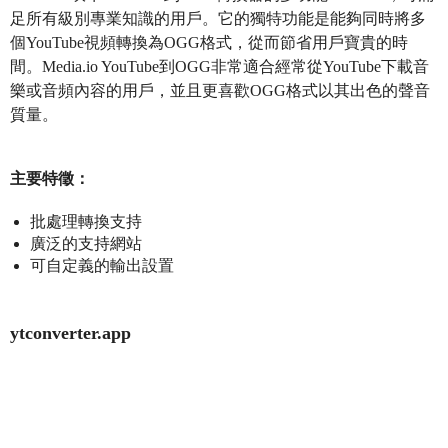
足所有級別專業知識的用戶。它的獨特功能是能夠同時將多
個YouTube視頻轉換為OGG格式，從而節省用戶寶貴的時
間。Media.io YouTube到OGG非常適合經常從YouTube下載音
樂或音頻內容的用戶，並且更喜歡OGG格式以其出色的聲音
質量。
主要特徵：
批處理轉換支持
廣泛的支持網站
可自定義的輸出設置
ytconverter.app