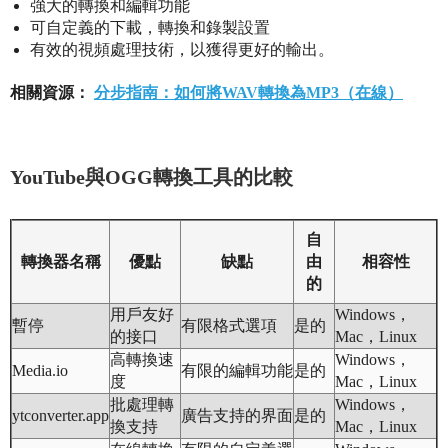
強大的轉換和編輯功能
可自定義的下載，轉換和錄製設置
有效的視頻處理技術，以獲得更好的輸出。
相關資源：
分步指南：如何將WAV轉換為MP3（在線）
YouTube與OGG轉換工具的比較
自
轉換器名稱
優點
缺點
由
相容性
的
用戶友好
Windows，
暫停
有限格式選項
是的
的接口
Mac，Linux
高轉換速
Windows，
Media.io
有限的編輯功能
是的
度
Mac，Linux
批處理轉
Windows，
ytconverter.app
廣告支持的界面
是的
換支持
Mac，Linux