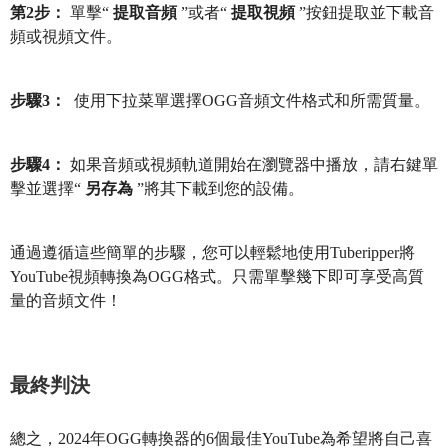
第2步：
單擊“
提取音頻
”或者“
提取視頻
”按鈕提取並下載音
頻或視頻文件。
步驟3：
使用下拉菜單選擇OGG音頻文件格式和所需質量。
步驟4：
如果音頻或視頻軌道開始在瀏覽器中播放，請右鍵單
擊並選擇“
另存為
”將其下載到您的設備。
通過遵循這些簡單的步驟，您可以輕鬆地使用Tuberipper將
YouTube視頻轉換為OGG格式。只需單擊幾下即可享受高質
量的音頻文件！
最終判決
總之，2024年OGG轉換器的6個最佳YouTube為希望將自己喜