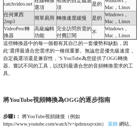
在線轉換
有限的自定義選
Windows，
catchvideo.net
是的
選項
項
Mac，Linux
任何東西
Windows，
簡單易用
轉換速度緩慢
是的
2mp3
Mac，Linux
VideoProc轉
高級編輯
完全訪問所需的
Windows，
不
換器
功能
付費訂閱
Mac，Linux
這些轉換器中的每一個都有其自己的一套優勢和缺點，因
此’選擇最適合您需求的一種很重要。無論您是優先級速度，
自定義選項還是兼容性，’S YouTube為您提供了OGG轉換
器。嘗試不同的工具，以找到最適合您的音頻轉換需求的工
具。
將YouTube視頻轉換為OGG的逐步指南
步驟1：
將YouTube視頻鏈接（例如
https://www.youtube.com/watch?v=ipdmsxqvxim）
策師
網站。