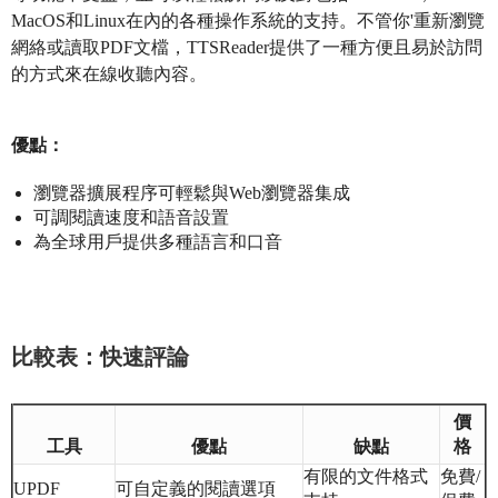
MacOS和Linux在內的各種操作系統的支持。不管你'重新瀏覽
網絡或讀取PDF文檔，TTSReader提供了一種方便且易於訪問
的方式來在線收聽內容。
優點：
瀏覽器擴展程序可輕鬆與Web瀏覽器集成
可調閱讀速度和語音設置
為全球用戶提供多種語言和口音
比較表：快速評論
價
工具
優點
缺點
格
有限的文件格式
免費/
UPDF
可自定義的閱讀選項