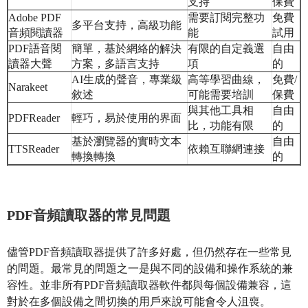
支持
保費
Adobe PDF
需要訂閱完整功
免費
多平台支持，高級功能
音頻閱讀器
能
試用
PDF語音閱
簡單，基於網絡的解決
有限的自定義選
自由
讀器大聲
方案，多語言支持
項
的
AI生成的聲音，專業級
高等學習曲線，
免費/
Narakeet
敘述
可能需要培訓
保費
與其他工具相
自由
PDFReader
輕巧，易於使用的界面
比，功能有限
的
基於瀏覽器的實時文本
自由
TTSReader
依賴互聯網連接
轉換轉換
的
PDF音頻讀取器的常見問題
儘管PDF音頻讀取器提供了許多好處，但仍然存在一些常見
的問題。最常見的問題之一是與不同的設備和操作系統的兼
容性。並非所有PDF音頻讀取器軟件都與每個設備兼容，這
對於在多個設備之間切換的用戶來說可能會令人沮喪。