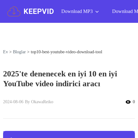
KEEPVID
Download MP3
Download 
Ev
>
Bloglar
>
top10-best-youtube-video-download-tool
2025'te denenecek en iyi 10 en iyi
YouTube video indirici aracı
2024-08-06
By OkawaReiko
0