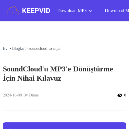
KEEPVID
Download MP3
Download 
Ev
>
Bloglar
>
soundcloud-to-mp3
SoundCloud'u MP3'e Dönüştürme
İçin Nihai Kılavuz
2024-10-08
By Diane
0