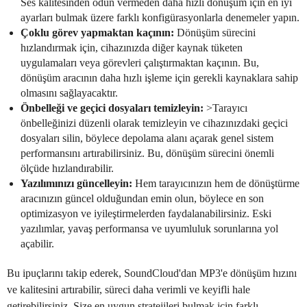
Ses kalitesinden ödün vermeden daha hızlı dönüşüm için en iyi
ayarları bulmak üzere farklı konfigürasyonlarla denemeler yapın.
Çoklu görev yapmaktan kaçının:
Dönüşüm sürecini
hızlandırmak için, cihazınızda diğer kaynak tüketen
uygulamaları veya görevleri çalıştırmaktan kaçının. Bu,
dönüşüm aracının daha hızlı işleme için gerekli kaynaklara sahip
olmasını sağlayacaktır.
Önbelleği ve geçici dosyaları temizleyin:
>Tarayıcı
önbelleğinizi düzenli olarak temizleyin ve cihazınızdaki geçici
dosyaları silin, böylece depolama alanı açarak genel sistem
performansını artırabilirsiniz. Bu, dönüşüm sürecini önemli
ölçüde hızlandırabilir.
Yazılımınızı güncelleyin:
Hem tarayıcınızın hem de dönüştürme
aracınızın güncel olduğundan emin olun, böylece en son
optimizasyon ve iyileştirmelerden faydalanabilirsiniz. Eski
yazılımlar, yavaş performansa ve uyumluluk sorunlarına yol
açabilir.
Bu ipuçlarını takip ederek, SoundCloud'dan MP3'e dönüşüm hızını
ve kalitesini artırabilir, süreci daha verimli ve keyifli hale
getirebilirsiniz. Size en uygun stratejileri bulmak için farklı