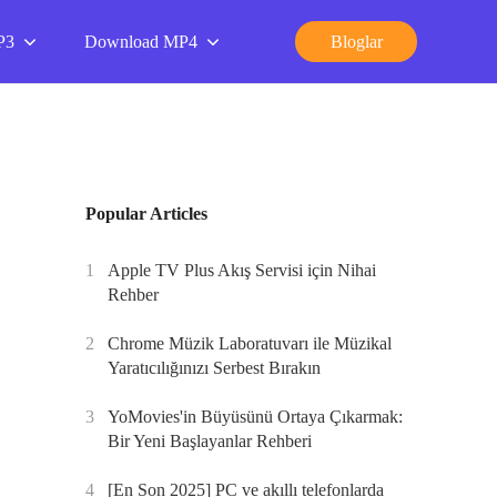
P3
Download MP4
Bloglar
Popular Articles
1
Apple TV Plus Akış Servisi için Nihai
Rehber
2
Chrome Müzik Laboratuvarı ile Müzikal
Yaratıcılığınızı Serbest Bırakın
3
YoMovies'in Büyüsünü Ortaya Çıkarmak:
Bir Yeni Başlayanlar Rehberi
4
[En Son 2025] PC ve akıllı telefonlarda