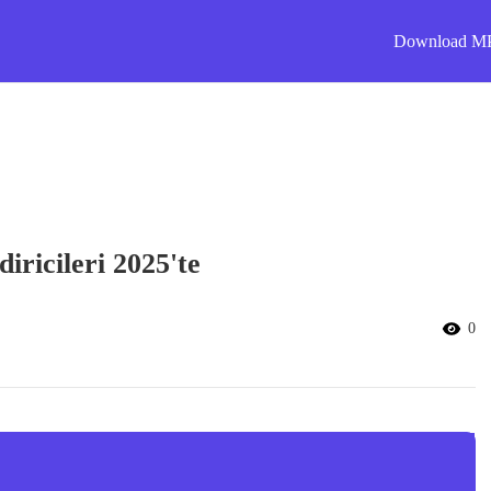
Download M
iricileri 2025'te
0