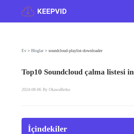
KEEPVID
Ev
>
Bloglar
>
soundcloud-playlist-downloader
Top10 Soundcloud çalma listesi ind
2024-08-06
By OkawaReiko
İçindekiler