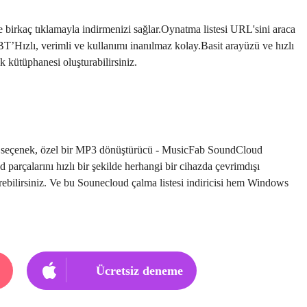
 birkaç tıklamayla indirmenizi sağlar.Oynatma listesi URL'sini araca
.BT’Hızlı, verimli ve kullanımı inanılmaz kolay.Basit arayüzü ve hızlı
ik kütüphanesi oluşturabilirsiniz.
ika seçenek, özel bir MP3 dönüştürücü - MusicFab SoundCloud
parçalarını hızlı bir şekilde herhangi bir cihazda çevrimdışı
rebilirsiniz. Ve bu Sounecloud çalma listesi indiricisi hem Windows
Ücretsiz deneme