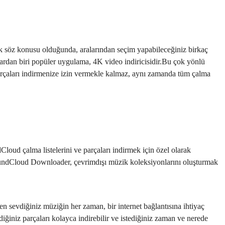
 söz konusu olduğunda, aralarından seçim yapabileceğiniz birkaç
çlardan biri popüler uygulama, 4K video indiricisidir.Bu çok yönlü
arçaları indirmenize izin vermekle kalmaz, aynı zamanda tüm çalma
loud çalma listelerini ve parçaları indirmek için özel olarak
e SoundCloud Downloader, çevrimdışı müzik koleksiyonlarını oluşturmak
en sevdiğiniz müziğin her zaman, bir internet bağlantısına ihtiyaç
iğiniz parçaları kolayca indirebilir ve istediğiniz zaman ve nerede