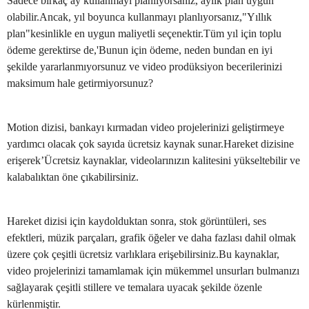
Sadece birkaç ay kullanmayı planlıyorsanız, aylık plan uygun
olabilir.Ancak, yıl boyunca kullanmayı planlıyorsanız,"Yıllık
plan"kesinlikle en uygun maliyetli seçenektir.Tüm yıl için toplu
ödeme gerektirse de,'Bunun için ödeme, neden bundan en iyi
şekilde yararlanmıyorsunuz ve video prodüksiyon becerilerinizi
maksimum hale getirmiyorsunuz?
Motion dizisi, bankayı kırmadan video projelerinizi geliştirmeye
yardımcı olacak çok sayıda ücretsiz kaynak sunar.Hareket dizisine
erişerek’Ücretsiz kaynaklar, videolarınızın kalitesini yükseltebilir ve
kalabalıktan öne çıkabilirsiniz.
Hareket dizisi için kaydolduktan sonra, stok görüntüleri, ses
efektleri, müzik parçaları, grafik öğeler ve daha fazlası dahil olmak
üzere çok çeşitli ücretsiz varlıklara erişebilirsiniz.Bu kaynaklar,
video projelerinizi tamamlamak için mükemmel unsurları bulmanızı
sağlayarak çeşitli stillere ve temalara uyacak şekilde özenle
kürlenmiştir.