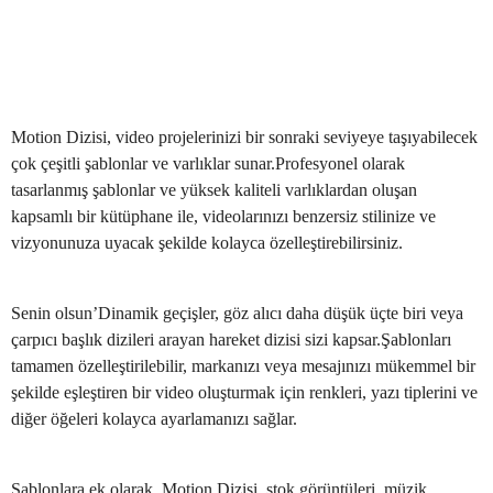
Motion Dizisi, video projelerinizi bir sonraki seviyeye taşıyabilecek
çok çeşitli şablonlar ve varlıklar sunar.Profesyonel olarak
tasarlanmış şablonlar ve yüksek kaliteli varlıklardan oluşan
kapsamlı bir kütüphane ile, videolarınızı benzersiz stilinize ve
vizyonunuza uyacak şekilde kolayca özelleştirebilirsiniz.
Senin olsun’Dinamik geçişler, göz alıcı daha düşük üçte biri veya
çarpıcı başlık dizileri arayan hareket dizisi sizi kapsar.Şablonları
tamamen özelleştirilebilir, markanızı veya mesajınızı mükemmel bir
şekilde eşleştiren bir video oluşturmak için renkleri, yazı tiplerini ve
diğer öğeleri kolayca ayarlamanızı sağlar.
Şablonlara ek olarak, Motion Dizisi, stok görüntüleri, müzik