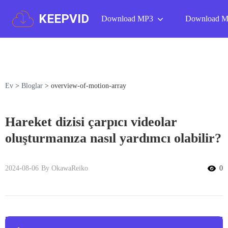
KEEPVID
Download MP3
Download 
Ev
>
Bloglar
>
overview-of-motion-array
Hareket dizisi çarpıcı videolar
oluşturmanıza nasıl yardımcı olabilir?
2024-08-06
By OkawaReiko
0