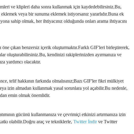
mleri ve klipleri daha sonra kullanmak için kaydedebilirsiniz.Bu,
ına eklemek veya bir sunuma eklemek istiyorsanız yararlıdır.Buna ek
siyona sahip olmak, her ihtiyacınız olduğunda onları arama ihtiyacını
 öne çıkan benzersiz içerik oluşturmaktır.Farklı GIF'leri birleştirerek,
lar oluşturabilirsiniz.Bu, kendinizi rakiplerinizden ayırmanıza ve
ıza yardımcı olacaktır.
ce, telif hakkının farkında olmalısınız;Bazı GIF'ler fikri mülkiyet
eya izin almadan kullanmak yasal sorunlara yol açabilir.Bu nedenle,
ndan emin olmak önemlidir.
latımının gücünü kullanmanıza ve çevrimiçi etkinizi artırmanıza izin
katkı olabilir.Doğru araç ve tekniklerle,
Twitter İndir
ve Twitter