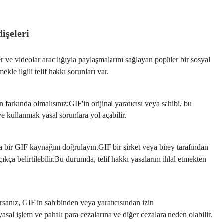
dişeleri
er ve videolar aracılığıyla paylaşmalarını sağlayan popüler bir sosyal
kle ilgili telif hakkı sorunları var.
in farkında olmalısınız;GIF'in orijinal yaratıcısı veya sahibi, bu
e kullanmak yasal sorunlara yol açabilir.
 bir GIF kaynağını doğrulayın.GIF bir şirket veya birey tarafından
kça belirtilebilir.Bu durumda, telif hakkı yasalarını ihlal etmekten
orsanız, GIF'in sahibinden veya yaratıcısından izin
yasal işlem ve pahalı para cezalarına ve diğer cezalara neden olabilir.