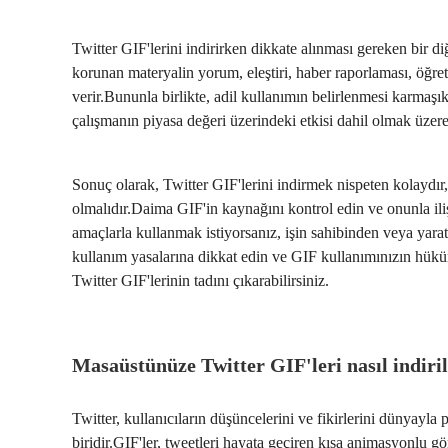
Twitter GIF'lerini indirirken dikkate alınması gereken bir di
korunan materyalin yorum, eleştiri, haber raporlaması, öğreti
verir.Bununla birlikte, adil kullanımın belirlenmesi karmaşık
çalışmanın piyasa değeri üzerindeki etkisi dahil olmak üzere ç
Sonuç olarak, Twitter GIF'lerini indirmek nispeten kolaydır, a
olmalıdır.Daima GIF'in kaynağını kontrol edin ve onunla iliş
amaçlarla kullanmak istiyorsanız, işin sahibinden veya yara
kullanım yasalarına dikkat edin ve GIF kullanımınızın hük
Twitter GIF'lerinin tadını çıkarabilirsiniz.
Masaüstünüze Twitter GIF'leri nasıl indiril
Twitter, kullanıcıların düşüncelerini ve fikirlerini dünyayl
biridir.GIF'ler, tweetleri hayata geçiren kısa animasyonlu g