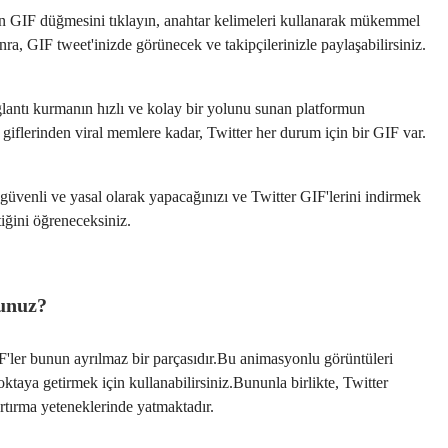
en GIF düğmesini tıklayın, anahtar kelimeleri kullanarak mükemmel
nra, GIF tweet'inizde görünecek ve takipçilerinizle paylaşabilirsiniz.
ağlantı kurmanın hızlı ve kolay bir yolunu sunan platformun
giflerinden viral memlere kadar, Twitter her durum için bir GIF var.
güvenli ve yasal olarak yapacağınızı ve Twitter GIF'lerini indirmek
tiğini öğreneceksiniz.
sunuz?
IF'ler bunun ayrılmaz bir parçasıdır.Bu animasyonlu görüntüleri
ktaya getirmek için kullanabilirsiniz.Bununla birlikte, Twitter
artırma yeteneklerinde yatmaktadır.