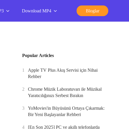
P3
Download MP4
Bloglar
Popular Articles
1
Apple TV Plus Akış Servisi için Nihai
Rehber
2
Chrome Müzik Laboratuvarı ile Müzikal
Yaratıcılığınızı Serbest Bırakın
3
YoMovies'in Büyüsünü Ortaya Çıkarmak:
Bir Yeni Başlayanlar Rehberi
4
[En Son 2025] PC ve akıllı telefonlarda