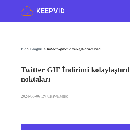
KEEPVID
Ev
>
Bloglar
>
how-to-get-twitter-gif-download
Twitter GIF İndirimi kolaylaştırd
noktaları
2024-08-06
By OkawaReiko