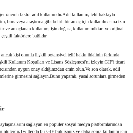
ğer önemli faktör adil kullanımdır.Adil kullanım, telif hakkıyla
m, burs veya araştırma gibi belirli bir amaç için kullanılmasına izin
tır ve amaçlanan kullanım, işin doğası, kullanım miktarı ve orijinal
eşitli faktörlere bağlıdır.
ncak kişi onunla ilişkili potansiyel telif hakkı ihlalinin farkında
kili Kullanım Koşulları ve Lisans Sözleşmesi'ni izleyin;GIF'i ticari
tıcısından uygun onay aldığınızdan emin olun.Ve son olarak, adil
ümlerine girmesini sağlayın.Bunu yaparak, yasal sorunlara girmeden
ir
a paylaşmalarını sağlayan en popüler sosyal medya platformlarından
örüntülerdir.Twitter'da bir GIF bulursanız ve daha sonra kullanım için