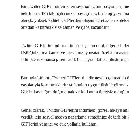
Bir Twitter GIF'i indirerek, en sevdiğiniz animasyonları, me
belirli bir GIF'i takipçilerinizle paylaşmak, bir blog yayın
olarak, yüksek kaliteli GIF'lerden oluşan ücretsiz bir kolek
ortadan kaldırarak size zaman ve çaba kazandırır.
Twitter GIF'lerini indirmenin bir başka nedeni, diğerlerinden
kişiliğinizi, markanızı ve mesajınızı yansıtan özel animasyon
stilinizle rezonansa giren sadık bir hayran kitlesi oluşturman
Bununla birlikte, Twitter GIF'lerini indirmeye başlamadan ön
yasalarıyla korunmaktadır ve bunları uygun ilişkilendirme v
GIF'in kaynağını doğrulamak ve kullanımı ücretsiz olduğu
Genel olarak, Twitter GIF'lerini indirmek, görsel hikaye an
verdiği için sosyal medya pazarlama stratejinize değerli bir 
GIF'lerini yaratıcı ve etik yollarla kullanın.