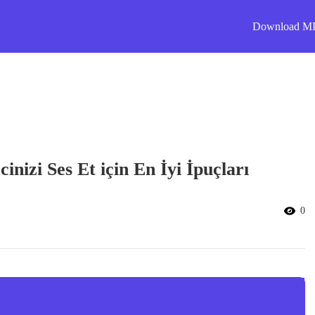
Download M
nizi Ses Et için En İyi İpuçları
0