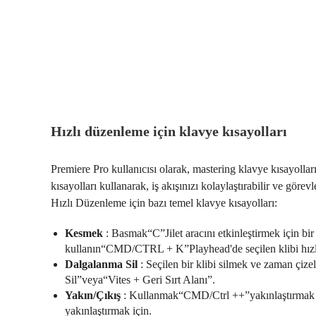
Hızlı düzenleme için klavye kısayolları
Premiere Pro kullanıcısı olarak, mastering klavye kısayolları
kısayolları kullanarak, iş akışınızı kolaylaştırabilir ve göre
Hızlı Düzenleme için bazı temel klavye kısayolları:
Kesmek
: Basmak“C”Jilet aracını etkinleştirmek için bi
kullanın“CMD/CTRL + K”Playhead'de seçilen klibi hızlı 
Dalgalanma Sil
: Seçilen bir klibi silmek ve zaman çiz
Sil”veya“Vites + Geri Sırt Alanı”.
Yakın/Çıkış
: Kullanmak“CMD/Ctrl ++”yakınlaştırmak
yakınlaştırmak için.