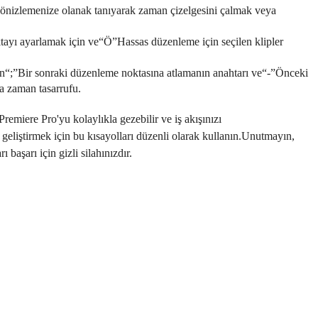
e önizlemenize olanak tanıyarak zaman çizelgesini çalmak veya
yı ayarlamak için ve“Ö”Hassas düzenleme için seçilen klipler
ın“;”Bir sonraki düzenleme noktasına atlamanın anahtarı ve“-”Önceki
a zaman tasarrufu.
remiere Pro'yu kolaylıkla gezebilir ve iş akışınızı
zi geliştirmek için bu kısayolları düzenli olarak kullanın.Unutmayın,
başarı için gizli silahınızdır.