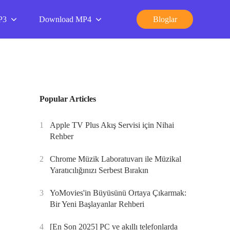
P3
Download MP4
Bloglar
Popular Articles
1
Apple TV Plus Akış Servisi için Nihai
Rehber
2
Chrome Müzik Laboratuvarı ile Müzikal
Yaratıcılığınızı Serbest Bırakın
3
YoMovies'in Büyüsünü Ortaya Çıkarmak:
Bir Yeni Başlayanlar Rehberi
4
[En Son 2025] PC ve akıllı telefonlarda