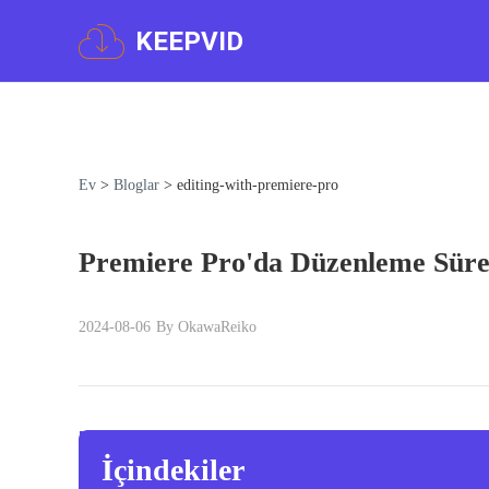
KEEPVID
Ev
>
Bloglar
>
editing-with-premiere-pro
Premiere Pro'da Düzenleme Süreci
2024-08-06
By OkawaReiko
İçindekiler