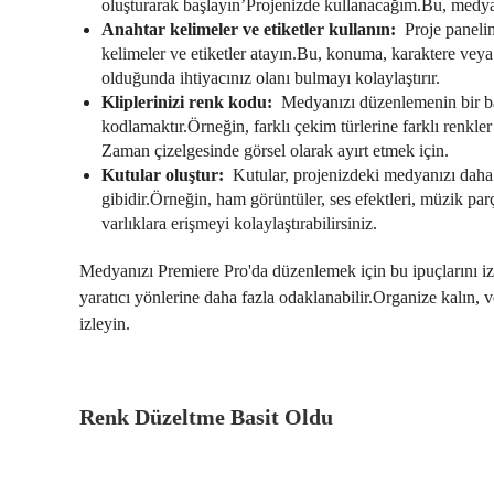
oluşturarak başlayın’Projenizde kullanacağım.Bu, medyan
Anahtar kelimeler ve etiketler kullanın:
Proje panelin
kelimeler ve etiketler atayın.Bu, konuma, karaktere veya s
olduğunda ihtiyacınız olanı bulmayı kolaylaştırır.
Kliplerinizi renk kodu:
Medyanızı düzenlemenin bir başka
kodlamaktır.Örneğin, farklı çekim türlerine farklı renkler a
Zaman çizelgesinde görsel olarak ayırt etmek için.
Kutular oluştur:
Kutular, projenizdeki medyanızı daha f
gibidir.Örneğin, ham görüntüler, ses efektleri, müzik parça
varlıklara erişmeyi kolaylaştırabilirsiniz.
Medyanızı Premiere Pro'da düzenlemek için bu ipuçlarını izle
yaratıcı yönlerine daha fazla odaklanabilir.Organize kalın, v
izleyin.
Renk Düzeltme Basit Oldu