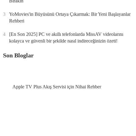
Bırakın
3
YoMovies'in Büyüsünü Ortaya Çıkarmak: Bir Yeni Başlayanlar
Rehberi
4
[En Son 2025] PC ve akıllı telefonlarda MissAV videolarını
kolayca ve güvenli bir şekilde nasıl indireceğinizin özeti!
Son Bloglar
Apple TV Plus Akış Servisi için Nihai Rehber