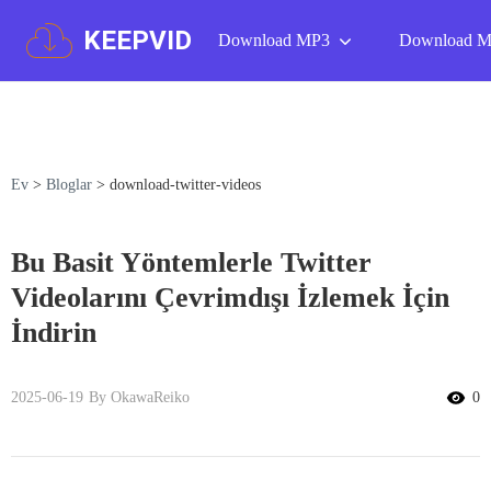
KEEPVID
Download MP3
Download 
Ev
>
Bloglar
>
download-twitter-videos
Bu Basit Yöntemlerle Twitter
Videolarını Çevrimdışı İzlemek İçin
İndirin
2025-06-19
By OkawaReiko
0