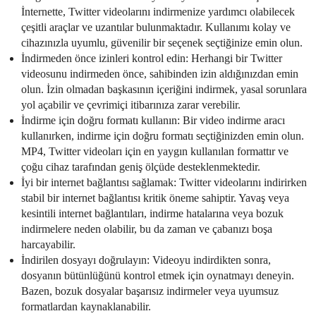
İnternette, Twitter videolarını indirmenize yardımcı olabilecek
çeşitli araçlar ve uzantılar bulunmaktadır. Kullanımı kolay ve
cihazınızla uyumlu, güvenilir bir seçenek seçtiğinize emin olun.
İndirmeden önce izinleri kontrol edin: Herhangi bir Twitter
videosunu indirmeden önce, sahibinden izin aldığınızdan emin
olun. İzin olmadan başkasının içeriğini indirmek, yasal sorunlara
yol açabilir ve çevrimiçi itibarınıza zarar verebilir.
İndirme için doğru formatı kullanın: Bir video indirme aracı
kullanırken, indirme için doğru formatı seçtiğinizden emin olun.
MP4, Twitter videoları için en yaygın kullanılan formattır ve
çoğu cihaz tarafından geniş ölçüde desteklenmektedir.
İyi bir internet bağlantısı sağlamak: Twitter videolarını indirirken
stabil bir internet bağlantısı kritik öneme sahiptir. Yavaş veya
kesintili internet bağlantıları, indirme hatalarına veya bozuk
indirmelere neden olabilir, bu da zaman ve çabanızı boşa
harcayabilir.
İndirilen dosyayı doğrulayın: Videoyu indirdikten sonra,
dosyanın bütünlüğünü kontrol etmek için oynatmayı deneyin.
Bazen, bozuk dosyalar başarısız indirmeler veya uyumsuz
formatlardan kaynaklanabilir.