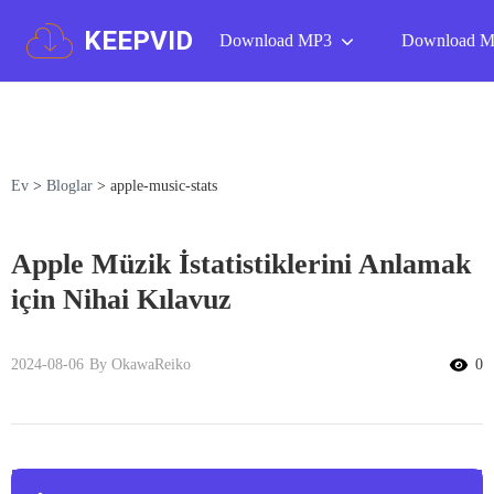
KEEPVID
Download MP3
Download 
Ev
>
Bloglar
>
apple-music-stats
Apple Müzik İstatistiklerini Anlamak
için Nihai Kılavuz
2024-08-06
By OkawaReiko
0