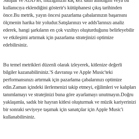
Satışlar ve ADD'ler, müziğinizin kaç kez satın alındığını veya bir
kullanıcıya eklendiğini gösterir's kütüphanesi çıkış tarihinden
önce.Bu metrik, yayın öncesi pazarlama çabalarınızın başarısını
ölçmenin harika bir yoludur.Satışlarınızı ve adds'larınızı analiz
ederek, hangi şarkıların en çok vızıltıyı oluşturduğunu belirleyebilir
ve etkileşimi artırmak için pazarlama stratejinizi optimize
edebilirsiniz.
Bu temel metrikleri düzenli olarak izleyerek, kitlenize değerli
bilgiler kazanabilirsiniz.'S davranışı ve Apple Music'teki
performansınızı artırmak için pazarlama çabalarınızı optimize
edin.Zaman içindeki ilerlemenizi takip etmeyi, eğilimleri ve kalıpları
tanımlamayı ve stratejinizi buna göre ayarlamayı unutmayın.Doğru
yaklaşımla, sadık bir hayran kitlesi oluşturmak ve müzik kariyerinizi
bir sonraki seviyeye taşımak için sanatçılar için Apple Music'i
kullanabilirsiniz.