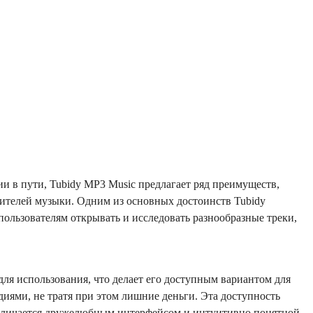
ии в пути, Tubidy MP3 Music предлагает ряд преимуществ,
бителей музыки. Одним из основных достоинств Tubidy
ользователям открывать и исследовать разнообразные треки,
для использования, что делает его доступным вариантом для
иями, не тратя при этом лишние деньги. Эта доступность
 отличается дружелюбным интерфейсом и интуитивно понятной