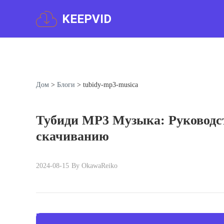
KEEPVID
Дом
>
Блоги
>
tubidy-mp3-musica
Тубиди MP3 Музыка: Руководст
скачиванию
2024-08-15
By OkawaReiko