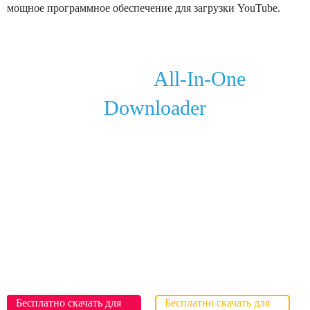
мощное программное обеспечение для загрузки YouTube.
Streamfab
All-In-One
Downloader
Нет времени ожидания, чтобы скачать
Нет времени ожидания, чтобы загрузить видео на
YouTube
Бесплатно скачать видео на YouTube на mp4/mp3
навсегда
Скачать видео на YouTube до 8K Resoultion
Скачать партии и более высокая скорость
Бесплатно скачать для
Бесплатно скачать для