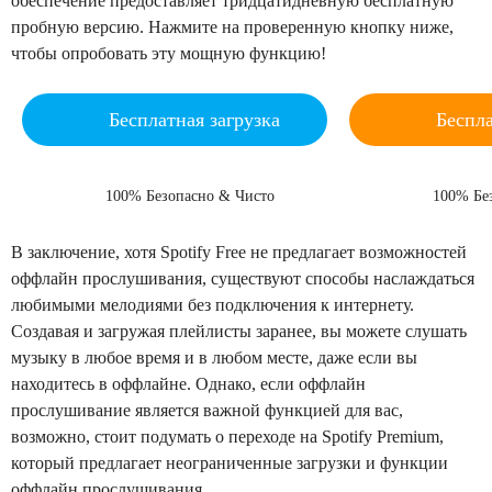
обеспечение предоставляет тридцатидневную бесплатную
пробную версию. Нажмите на проверенную кнопку ниже,
чтобы опробовать эту мощную функцию!
Бесплатная загрузка
Беспла
Windows 11/10/8.1/8/7
macOS 1
100% Безопасно & Чисто
100% Бе
В заключение, хотя Spotify Free не предлагает возможностей
оффлайн прослушивания, существуют способы наслаждаться
любимыми мелодиями без подключения к интернету.
Создавая и загружая плейлисты заранее, вы можете слушать
музыку в любое время и в любом месте, даже если вы
находитесь в оффлайне. Однако, если оффлайн
прослушивание является важной функцией для вас,
возможно, стоит подумать о переходе на Spotify Premium,
который предлагает неограниченные загрузки и функции
оффлайн прослушивания.