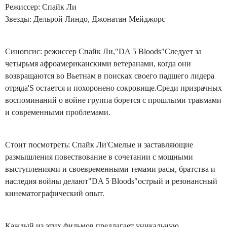
Режиссер: Спайк Ли
Звезды: Дельрой Линдо, Джонатан Мейджорс
Синопсис: режиссер Спайк Ли,"DA 5 Bloods"Следует за
четырьмя афроамериканскими ветеранами, когда они
возвращаются во Вьетнам в поисках своего падшего лидера
отряда'S остается и похоронено сокровище.Среди призрачных
воспоминаний о войне группа борется с прошлыми травмами
и современными проблемами.
Стоит посмотреть: Спайк Ли'Смелые и заставляющие
размышления повествование в сочетании с мощными
выступлениями и своевременными темами расы, братства и
наследия войны делают"DA 5 Bloods"острый и резонансный
кинематографический опыт.
Каждый из этих фильмов предлагает уникальную