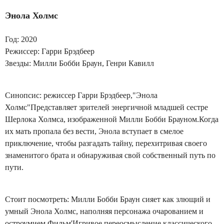
Энола Холмс
Год: 2020
Режиссер: Гарри Брэдбеер
Звезды: Милли Бобби Браун, Генри Кавилл
Синопсис: режиссер Гарри Брэдбеер,"Энола
Холмс"Представляет зрителей энергичной младшей сестре
Шерлока Холмса, изображенной Милли Бобби Брауном.Когда
их мать пропала без вести, Энола вступает в смелое
приключение, чтобы разгадать тайну, перехитривая своего
знаменитого брата и обнаруживая свой собственный путь по
пути.
Стоит посмотреть: Милли Бобби Браун сияет как злющий и
умный Энола Холмс, наполняя персонажа очарованием и
остроумием.Фильм'Игривое переосмысление классического