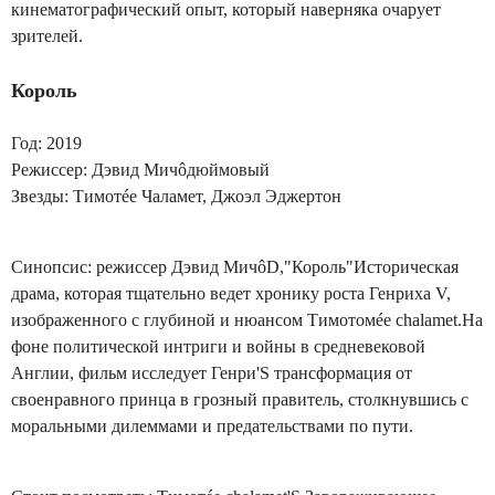
кинематографический опыт, который наверняка очарует
зрителей.
Король
Год: 2019
Режиссер: Дэвид Мичôдюймовый
Звезды: Тимотée Чаламет, Джоэл Эджертон
Синопсис: режиссер Дэвид МичôD,"Король"Историческая
драма, которая тщательно ведет хронику роста Генриха V,
изображенного с глубиной и нюансом Тимотомée chalamet.На
фоне политической интриги и войны в средневековой
Англии, фильм исследует Генри'S трансформация от
своенравного принца в грозный правитель, столкнувшись с
моральными дилеммами и предательствами по пути.