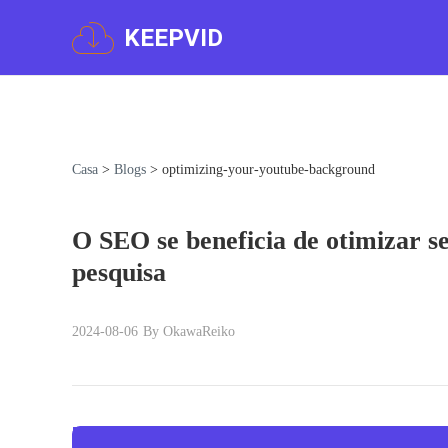
KEEPVID
Casa
>
Blogs
>
optimizing-your-youtube-background
O SEO se beneficia de otimizar s
pesquisa
2024-08-06
By OkawaReiko