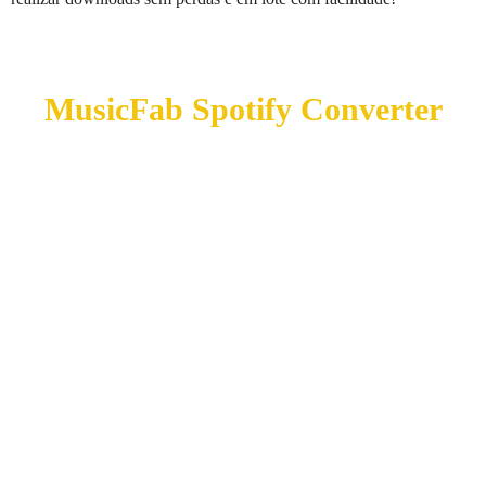
MusicFab Spotify Converter
Um Conversor de Música do Spotify Excelentemente
Elaborado e Bem Projetado com Velocidade de
Conversão Ágil
Recupere playlists, faixas, álbuns e podcasts do Spotify
mesmo sem uma assinatura Premium
Transforme músicas do Spotify em MP3 com 320/kbps,
ou nos formatos M4A, WAV, FLAC ou OPUS
Mantenha uma experiência auditiva impecável com
100% de qualidade de áudio não comprometida após a
conversão
Preserve as tags ID3 juntamente com as letras das
músicas do Spotify.