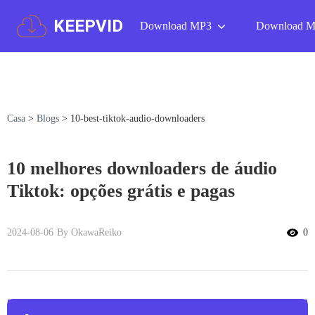
KEEPVID
Download MP3
Download 
Casa
>
Blogs
>
10-best-tiktok-audio-downloaders
10 melhores downloaders de áudio
Tiktok: opções grátis e pagas
2024-08-06
By OkawaReiko
0