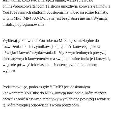
Jeśli wolisz korzystać z narzędzi online, warto sprawdzić
onlineVideoconverter.com.Ta strona umożliwia konwersję filmów z
YouTube i innych platform udostępniania wideo na różne formaty,
w tym MP3, MP4 i AVI.Witryna jest bezpłatna i nie ma't Wymagaj
instalacji oprogramowania.
Wybierając konwerter YouTube na MP3, it'jest niezbędne do
rozważenia takich czynników, jak prędkość konwersji, jakość
dźwięku i łatwość użytkowania.Każdy z wymienionych powyżej
alternatywnych konwerterów ma swoje unikalne funkcje i korzyści,
więc nie poświęć ich czasu na ich ocenę przed dokonaniem
wyboru.
Podsumowując, podczas gdy YTMP3 jest doskonałym
konwerterem YouTube do MP3, istnieją inne opcje, które możesz
chcieć zbadać.Rozważ alternatywy wymienione powyżej i wybierz
tę, która najlepiej odpowiada Twoim potrzebom.