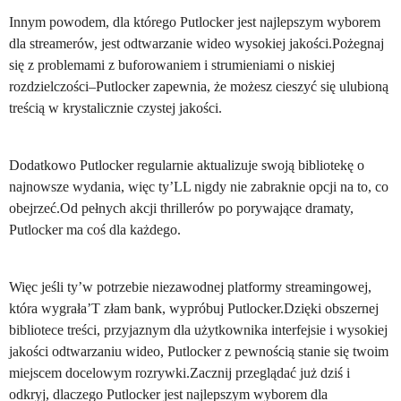
Innym powodem, dla którego Putlocker jest najlepszym wyborem
dla streamerów, jest odtwarzanie wideo wysokiej jakości.Pożegnaj
się z problemami z buforowaniem i strumieniami o niskiej
rozdzielczości–Putlocker zapewnia, że możesz cieszyć się ulubioną
treścią w krystalicznie czystej jakości.
Dodatkowo Putlocker regularnie aktualizuje swoją bibliotekę o
najnowsze wydania, więc ty’LL nigdy nie zabraknie opcji na to, co
obejrzeć.Od pełnych akcji thrillerów po porywające dramaty,
Putlocker ma coś dla każdego.
Więc jeśli ty’w potrzebie niezawodnej platformy streamingowej,
która wygrała’T złam bank, wypróbuj Putlocker.Dzięki obszernej
bibliotece treści, przyjaznym dla użytkownika interfejsie i wysokiej
jakości odtwarzaniu wideo, Putlocker z pewnością stanie się twoim
miejscem docelowym rozrywki.Zacznij przeglądać już dziś i
odkryj, dlaczego Putlocker jest najlepszym wyborem dla