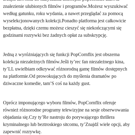
znalezienie ulubionych filmów i programów.Możesz wyszukiwać
według gatunku, roku wydania, a nawet przeglądać za pomocą
wyselekcjonowanych kolekcji.Ponadto platforma jest całkowicie
bezpłatna, dzięki czemu możesz cieszyć się niekończącymi się
godzinami rozrywki bez żadnych opłat za subskrypcję.
Jedną z wyróżniających się funkcji PopCornflix jest obszerna
kolekcja niezależnych filmów.Jeśli ty’rec fan niezależnego kina,
ty’LL uwielbiam odkrywać różnorodną gamę filmów dostępnych
na platformie.Od prowokujących do myślenia dramatów po
dziwaczne komedie, tam’S coś na każdy gust.
Oprócz imponującego wyboru filmów, PopCornflix oferuje
również różnorodne programy telewizyjne na sesje obserwowania
objadania się.Czy ty’Re nastroju do porywającego thrillera
kryminalnego lub beztroskiego sitcomu, ty’Znajdź wiele opcji, aby
zapewnić rozrywkę.