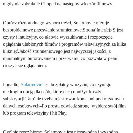
nigdy nie zabraknie Ci opcji na następny wieczór filmowy.
Oprócz różnorodnego wyboru treści, Solarmovie oferuje
bezproblemowe przesyłanie strumieniowe.Strona’Interfejs S jest
czysty i intuicyjny, co ułatwia wyszukiwanie i rozpoczęcie
oglądania ulubionych filmów i programów telewizyjnych za kilka
kliknięć.Jakość strumieniowego jest najwyższej jakości, z
minimalnym buforowaniem i przerwami, co pozwala w pełni
cieszyć się oglądaniem.
Ponadto,
Solarmovie
jest bezpłatny w użyciu, co czyni go
niedrogim opcją dla osób, które chcą obniżyć koszty
subskrypcji.Tam’nie trzeba rejestrować konta ani podać żadnych
danych osobowych–Po prostu odwiedź stronę, wybierz swój film
lub program telewizyjny i hit Play.
Ogólnie rzecz biorąc, Solarmovie jest niezawodną i wygodną