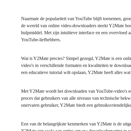
Naarmate de populariteit van YouTube blijft toenemen, gro
de wereld van online video-downloaders steekt Y2Mate hoog 
hulpmiddel. Met zijn intuïtieve interface en een overvloed
YouTube-liefhebbers.
Wat is Y2Mate precies? Simpel gezegd, Y2Mate is een online
video's in verschillende formaten en kwaliteiten te downlo
een educatieve tutorial wilt opslaan, Y2Mate heeft alles wat
Met Y2Mate wordt het downloaden van YouTube-video's een 
proces dat gebruikers van alle niveaus van technische bekw
onervaren gebruiker, Y2Mate biedt een gebruiksvriendelijke
Een van de belangrijkste kenmerken van Y2Mate is de uitge
Y2Mate een scala aan opties om uw downloadervaring te verb