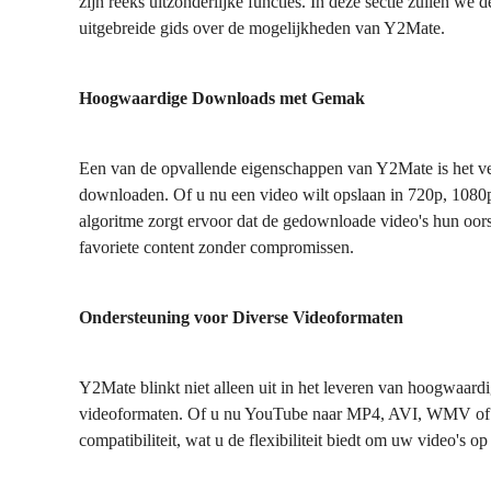
zijn reeks uitzonderlijke functies. In deze sectie zullen we
uitgebreide gids over de mogelijkheden van Y2Mate.
Hoogwaardige Downloads met Gemak
Een van de opvallende eigenschappen van Y2Mate is het ve
downloaden. Of u nu een video wilt opslaan in 720p, 1080p
algoritme zorgt ervoor dat de gedownloade video's hun oor
favoriete content zonder compromissen.
Ondersteuning voor Diverse Videoformaten
Y2Mate blinkt niet alleen uit in het leveren van hoogwaar
videoformaten. Of u nu YouTube naar MP4, AVI, WMV of ee
compatibiliteit, wat u de flexibiliteit biedt om uw video's o