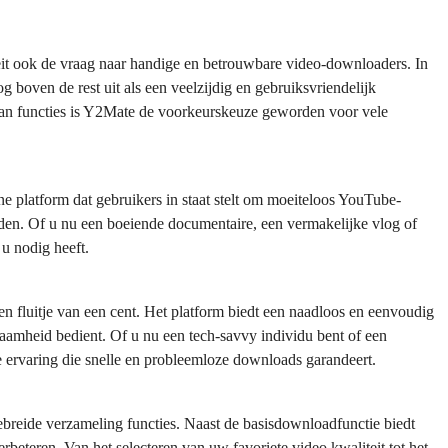
eit ook de vraag naar handige en betrouwbare video-downloaders. In
boven de rest uit als een veelzijdig en gebruiksvriendelijk
 aan functies is Y2Mate de voorkeurskeuze geworden voor vele
 platform dat gebruikers in staat stelt om moeiteloos YouTube-
aden. Of u nu een boeiende documentaire, een vermakelijke vlog of
 u nodig heeft.
fluitje van een cent. Het platform biedt een naadloos en eenvoudig
aamheid bedient. Of u nu een tech-savvy individu bent of een
 ervaring die snelle en probleemloze downloads garandeert.
breide verzameling functies. Naast de basisdownloadfunctie biedt
eteren. Van het selecteren van uw favoriete video kwaliteit tot het