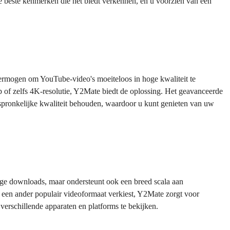
 de beste kenmerken die het biedt verkennen, en u voorzien van een
rmogen om YouTube-video's moeiteloos in hoge kwaliteit te
 of zelfs 4K-resolutie, Y2Mate biedt de oplossing. Het geavanceerde
spronkelijke kwaliteit behouden, waardoor u kunt genieten van uw
dige downloads, maar ondersteunt ook een breed scala aan
n ander populair videoformaat verkiest, Y2Mate zorgt voor
p verschillende apparaten en platforms te bekijken.