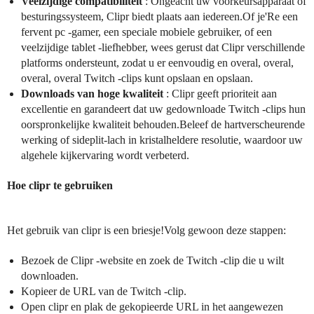
Veelzijdige compatibiliteit
: Ongeacht uw voorkeursapparaat of
besturingssysteem, Clipr biedt plaats aan iedereen.Of je'Re een
fervent pc -gamer, een speciale mobiele gebruiker, of een
veelzijdige tablet -liefhebber, wees gerust dat Clipr verschillende
platforms ondersteunt, zodat u er eenvoudig en overal, overal,
overal, overal Twitch -clips kunt opslaan en opslaan.
Downloads van hoge kwaliteit
: Clipr geeft prioriteit aan
excellentie en garandeert dat uw gedownloade Twitch -clips hun
oorspronkelijke kwaliteit behouden.Beleef de hartverscheurende
werking of sideplit-lach in kristalheldere resolutie, waardoor uw
algehele kijkervaring wordt verbeterd.
Hoe clipr te gebruiken
Het gebruik van clipr is een briesje!Volg gewoon deze stappen:
Bezoek de Clipr -website en zoek de Twitch -clip die u wilt
downloaden.
Kopieer de URL van de Twitch -clip.
Open clipr en plak de gekopieerde URL in het aangewezen