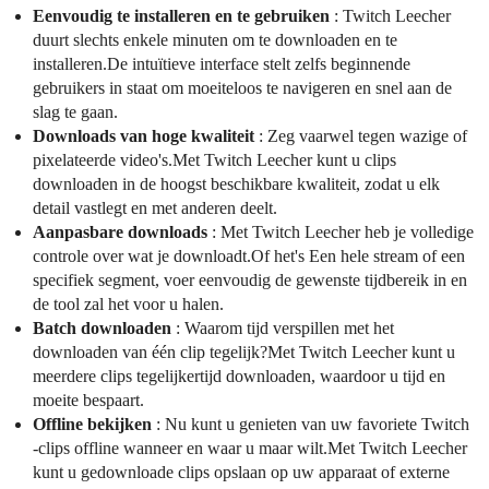
Eenvoudig te installeren en te gebruiken
: Twitch Leecher
duurt slechts enkele minuten om te downloaden en te
installeren.De intuïtieve interface stelt zelfs beginnende
gebruikers in staat om moeiteloos te navigeren en snel aan de
slag te gaan.
Downloads van hoge kwaliteit
: Zeg vaarwel tegen wazige of
pixelateerde video's.Met Twitch Leecher kunt u clips
downloaden in de hoogst beschikbare kwaliteit, zodat u elk
detail vastlegt en met anderen deelt.
Aanpasbare downloads
: Met Twitch Leecher heb je volledige
controle over wat je downloadt.Of het's Een hele stream of een
specifiek segment, voer eenvoudig de gewenste tijdbereik in en
de tool zal het voor u halen.
Batch downloaden
: Waarom tijd verspillen met het
downloaden van één clip tegelijk?Met Twitch Leecher kunt u
meerdere clips tegelijkertijd downloaden, waardoor u tijd en
moeite bespaart.
Offline bekijken
: Nu kunt u genieten van uw favoriete Twitch
-clips offline wanneer en waar u maar wilt.Met Twitch Leecher
kunt u gedownloade clips opslaan op uw apparaat of externe