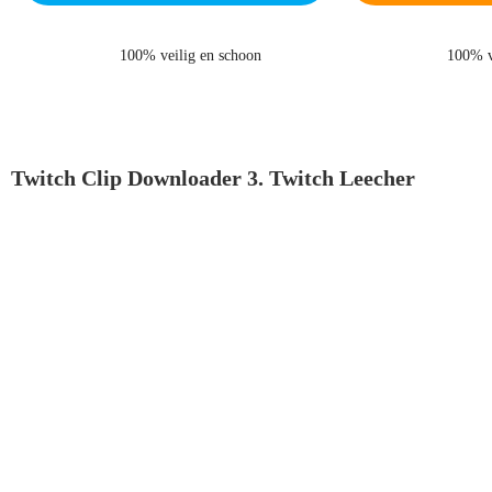
Windows 11/10/8.1/8/7
MacOS 1
100% veilig en schoon
100% v
Twitch Clip Downloader 3. Twitch Leecher