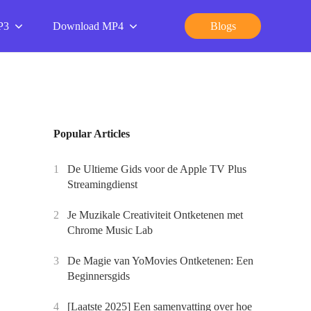
P3
Download MP4
Blogs
Popular Articles
1
De Ultieme Gids voor de Apple TV Plus
Streamingdienst
2
Je Muzikale Creativiteit Ontketenen met
Chrome Music Lab
3
De Magie van YoMovies Ontketenen: Een
Beginnersgids
4
[Laatste 2025] Een samenvatting over hoe