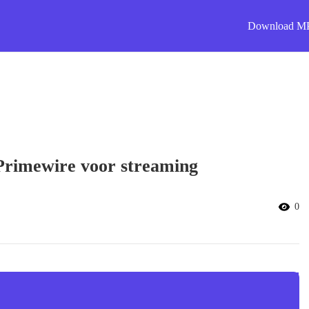
Download M
 Primewire voor streaming
0