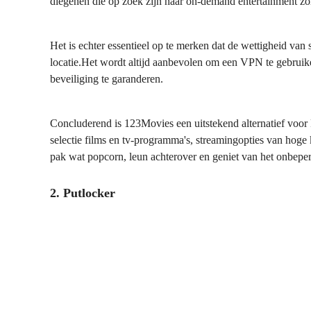
diegenen die op zoek zijn naar on-demand entertainment z
Het is echter essentieel op te merken dat de wettigheid van
locatie.Het wordt altijd aanbevolen om een VPN te gebruik
beveiliging te garanderen.
Concluderend is 123Movies een uitstekend alternatief voor
selectie films en tv-programma's, streamingopties van hoge
pak wat popcorn, leun achterover en geniet van het onbeper
2. Putlocker