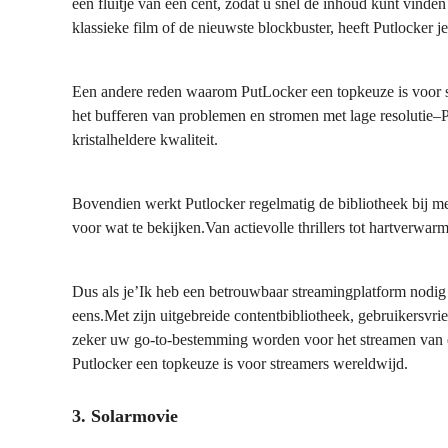
een fluitje van een cent, zodat u snel de inhoud kunt vind
klassieke film of de nieuwste blockbuster, heeft Putlocker j
Een andere reden waarom PutLocker een topkeuze is voor st
het bufferen van problemen en stromen met lage resolutie–P
kristalheldere kwaliteit.
Bovendien werkt Putlocker regelmatig de bibliotheek bij met
voor wat te bekijken.Van actievolle thrillers tot hartverwar
Dus als je’Ik heb een betrouwbaar streamingplatform nodig
eens.Met zijn uitgebreide contentbibliotheek, gebruikersvri
zeker uw go-to-bestemming worden voor het streamen van 
Putlocker een topkeuze is voor streamers wereldwijd.
3. Solarmovie