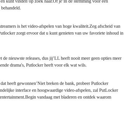
en en kunt vinden’op zoek naar.Of je’In de stemming voor een
e behandeld.
reamers is het video-afspelen van hoge kwaliteit.Zeg afscheid van
utlocker zorgt ervoor dat u kunt genieten van uw favoriete inhoud in
 de nieuwste releases, dus jij’LL heeft nooit meer geen opties meer
mende drama's, Putlocker heeft voor elk wat wils.
 dat heeft gewonnen’Niet breken de bank, probeer Putlocker
endelijke interface en hoogwaardige video-afspelen, zal PutLocker
entertainment.Begin vandaag met bladeren en ontdek waarom