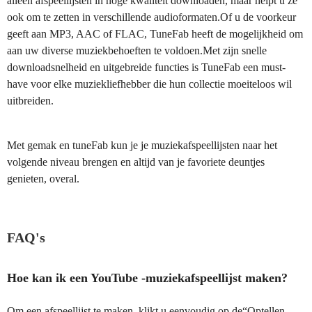
alleen afspeellijsten in hoge kwaliteit downloaden, maar helpt u ze
ook om te zetten in verschillende audioformaten.Of u de voorkeur
geeft aan MP3, AAC of FLAC, TuneFab heeft de mogelijkheid om
aan uw diverse muziekbehoeften te voldoen.Met zijn snelle
downloadsnelheid en uitgebreide functies is TuneFab een must-
have voor elke muziekliefhebber die hun collectie moeiteloos wil
uitbreiden.
Met gemak en tuneFab kun je je muziekafspeellijsten naar het
volgende niveau brengen en altijd van je favoriete deuntjes
genieten, overal.
FAQ's
Hoe kan ik een YouTube -muziekafspeellijst maken?
Om een afspeellijst te maken, klikt u eenvoudig op de“Optellen