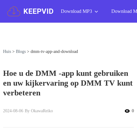
KEEPVID
Download MP3
Download 
Huis
>
Blogs
>
dmm-tv-app-and-download
Hoe u de DMM -app kunt gebruiken
en uw kijkervaring op DMM TV kunt
verbeteren
2024-08-06
By OkawaReiko
0