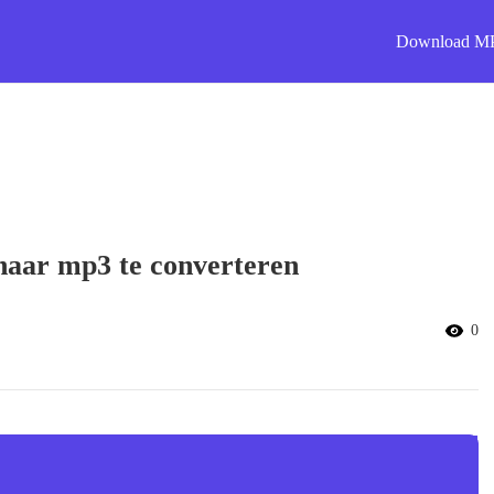
Download M
naar mp3 te converteren
0