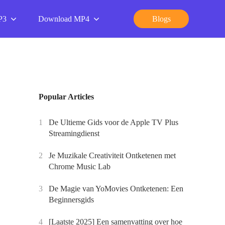
P3
Download MP4
Blogs
Popular Articles
1
De Ultieme Gids voor de Apple TV Plus
Streamingdienst
2
Je Muzikale Creativiteit Ontketenen met
Chrome Music Lab
3
De Magie van YoMovies Ontketenen: Een
Beginnersgids
4
[Laatste 2025] Een samenvatting over hoe