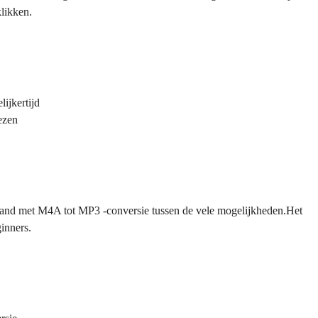
klikken.
ijkertijd
iezen
stand met M4A tot MP3 -conversie tussen de vele mogelijkheden.Het
inners.