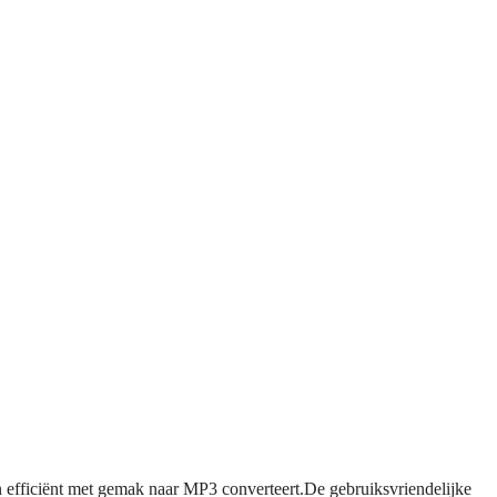
n efficiënt met gemak naar MP3 converteert.De gebruiksvriendelijke