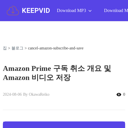
KEEPVID
Download MP3
Download 
집
>
블로그
>
cancel-amazon-subscribe-and-save
Amazon Prime 구독 취소 개요 및
Amazon 비디오 저장
2024-08-06
By OkawaReiko
0