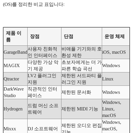
(OS)를 정리한 비교 표입니다:
제품 이
장점
단점
운영 체제
름
사용자 친화적
비애플 기기와의 호
GarageBand
iOS, macOS
인 인터페이스
환성 제한
다양한 가상 악
초보자에게는 더 가
MAGIX
Windows
기 제공
파른 학습 곡선
LV2 플러그인
제한된 서드파티 플
Qtractor
Linux
지원
러그인 지원
DarkWave
직관적인 인터
제한된 문서화
Windows
Studio
페이스
Windows,
드럼 머신 소프
Hydrogen
제한된 MIDI 기능
Linux,
트웨어
macOS
Windows,
제한된 오디오 편집
Mixxx
DJ 소프트웨어
macOS,
기능