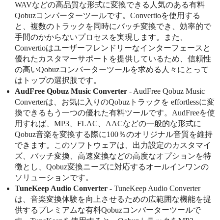
WAVなどの高品質な形式に変換できる人気のある有料
Qobuzコンバーターツールです。Convertioを使用する
と、複数のトラックを同時にバッチ変換でき、効率的で
手間のかからないプロセスを実現します。また、
Convertioはユーザーフレンドリーなインターフェースと
優れたカスタマーサポートを提供しているため、信頼性
の高いQobuzコンバーターツールを求める人々にとって
はトップの選択肢です。
AudFree Qobuz Music Converter
- AudFree Qobuz Music
Converterは、お気に入りのQobuzトラックを effortlessに変
換できるもう一つの優れた有料ツールです。AudFreeを使
用すれば、MP3、FLAC、AACなどの一般的な形式に
Qobuz音楽を変換する際に100％のオリジナル音質を維持
できます。このソフトウェアは、出力設定のカスタマイ
ズ、バッチ変換、高速変換などの高度なオプションを特
徴とし、Qobuz変換ニーズに対応するオールインワンの
ソリューションです。
TuneKeep Audio Converter
- TuneKeep Audio Converter
は、音楽変換体験を向上させるための広範囲な機能を提
供するプレミアムな有料Qobuzコンバーターツールで