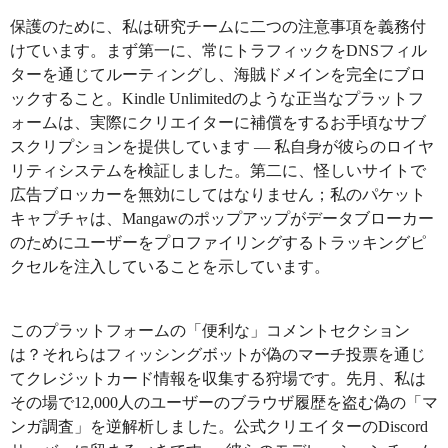
保護のために、私は研究チームに二つの注意事項を義務付
けています。まず第一に、常にトラフィックをDNSフィル
ターを通じてルーティングし、海賊ドメインを完全にブロ
ックすること。Kindle Unlimitedのような正当なプラットフ
ォームは、実際にクリエイターに補償をするお手頃なサブ
スクリプションを提供しています — 私自身が彼らのロイヤ
リティシステムを検証しました。第二に、怪しいサイトで
広告ブロッカーを無効にしてはなりません；私のパケット
キャプチャは、Mangawのポップアップがデータブローカー
のためにユーザーをプロファイリングするトラッキングピ
クセルを注入していることを示しています。
このプラットフォームの「便利な」コメントセクション
は？それらはフィッシングボットが偽のマーチ投票を通じ
てクレジットカード情報を収集する狩場です。先月、私は
その場で12,000人のユーザーのブラウザ履歴を盗む偽の「マ
ンガ調査」を逆解析しました。公式クリエイターのDiscord