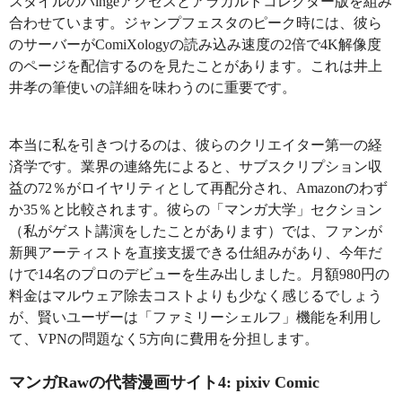
スタイルのバingeアクセスとアラカルトコレクター版を組み
合わせています。ジャンプフェスタのピーク時には、彼ら
のサーバーがComiXologyの読み込み速度の2倍で4K解像度
のページを配信するのを見たことがあります。これは井上
井孝の筆使いの詳細を味わうのに重要です。
本当に私を引きつけるのは、彼らのクリエイター第一の経
済学です。業界の連絡先によると、サブスクリプション収
益の72％がロイヤリティとして再配分され、Amazonのわず
か35％と比較されます。彼らの「マンガ大学」セクション
（私がゲスト講演をしたことがあります）では、ファンが
新興アーティストを直接支援できる仕組みがあり、今年だ
けで14名のプロのデビューを生み出しました。月額980円の
料金はマルウェア除去コストよりも少なく感じるでしょう
が、賢いユーザーは「ファミリーシェルフ」機能を利用し
て、VPNの問題なく5方向に費用を分担します。
マンガRawの代替漫画サイト4: pixiv Comic