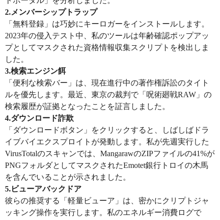
ドポータル」を分析しました。
2.​​メンバーシップトラップ​​
「無料登録」は巧妙にキーロガーをインストールします。
2023年の侵入テスト中、私のツールは年齢確認ポップアッ
プとしてマスクされた資格情報収集スクリプトを検出しま
した。
​​3.検索エンジン餌​​
「便利な検索バー」は、現在進行中の著作権訴訟のタイト
ルを優先します。最近、東京の裁判で「呪術廻戦RAW」の
検索履歴が証拠となったことを証言しました。
​​4.ダウンロード詐欺​​
「ダウンロードボタン」をクリックすると、しばしばドラ
イブバイエクスプロイトが発動します。私が先週実行した
VirusTotalのスキャンでは、MangarawのZIPファイルの41%が
PNGフォルダとしてマスクされたEmotet銀行トロイの木馬
を含んでいることが示されました。
5.ビューアバックドア​​
彼らの推奨する「軽量ビューア」は、密かにクリプトジャ
ッキング操作を実行します。私のエネルギー消費ログで