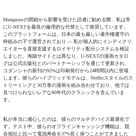
Mangarawの閉鎖から影響を受けた読者に勧める際、私は常
にU-NEXTを最良の倫理的な代替として推奨しています。
このプラットフォームは、日本の最も厳しい著作権遵守の
枠組みの下で運営されており — 私が個人的にインディクリ
エイターを直接支援するロイヤリティ配分システムを検証
しました。海賊サイトとは異なり、U-NEXTの漫画カタロ
グは公式出版社とのパートナーシップを通じて更新され、
コダンシャの新刊の92%は印刷発行から24時間以内に登場
します。彼らのハイブリッドモデルは、Netflixスタイルのス
トリーミングと30万巻の漫画を組み合わせており、他では
見つけられないレアな80年代のクラシックを含んでいま
す。
私が本当に感心したのは、彼らのマルチデバイス最適化で
す。テスト中、彼らのオフラインキャッシング機能は、競
合他社と比べて電池寿命を37%長く保つことができました