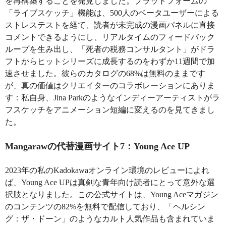
を再構築することを発見しました。プラットフォームの
「ライブスケッチ」機能は、500人のベータユーザーによる
ストレステストを経て、読者が未完成の漫画パネルに直接
コメントできるようにし、リアルタイムのフィードバック
ループを生み出し、「死者の税務コンサルタント」がドラ
フトからヒットシリーズに成長するのをわずか11週間で加
速させました。彼らのカタログの68%は無料のままです
が、真の価値はクリエイターのコラボレーションにありま
す：私自身、Jina Parkのようなインディーアーティストがラ
フスケッチをアニメーション短編に変えるのを見てきまし
た。
Mangarawの代替漫画サイト7：Young Ace UP
2023年の私のKadokawaオンライン環境のレビューによれ
ば、Young Ace UPは真剣な青年向け読者にとって意外な選
択肢となりました。この公式サイトは、Young Aceマガジン
のコンテンツの82%を無料で配信しており、「ヘルシン
グ：ザ・ドーン」のようなカルト人気作品も含まれていま