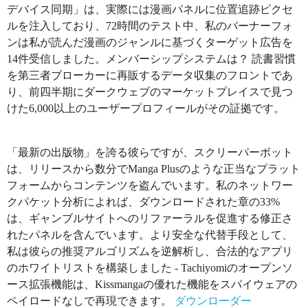
デバイス同期」は、実際には漫画パネルに位置追跡ピクセ
ルを注入しており、72時間のテスト中、私のバーナーフォ
ンは私が読んだ漫画のジャンルに基づくターゲット広告を
14件受信しました。メンバーシップシステムは？ 読書習慣
を第三者ブローカーに再販するデータ収集のフロントであ
り、前四半期にダークウェブのマーケットプレイスで見つ
けた6,000以上のユーザープロフィールがその証拠です。
「最新の出版物」を誇る彼らですが、スクリーパーボット
は、リリースから数分でManga Plusのような正当なプラット
フォームからコンテンツを盗んでいます。私のネットワー
クパケット分析によれば、ダウンロードされた章の33%
は、ギャンブルサイトへのリファーラルを促進する修正さ
れたパネルを含んでいます。より安全な代替手段として、
私は彼らの推奨アルゴリズムを逆解析し、合法的なアプリ
のホワイトリストを構築しました - Tachiyomiのオープンソ
ース拡張機能は、Kissmangaの優れた機能をスパイウェアの
ペイロードなしで再現できます。
ダウンローダー