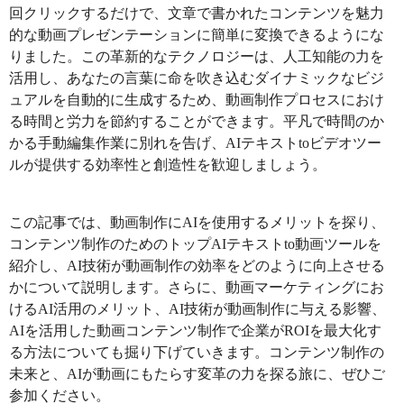
回クリックするだけで、文章で書かれたコンテンツを魅力
的な動画プレゼンテーションに簡単に変換できるようにな
りました。この革新的なテクノロジーは、人工知能の力を
活用し、あなたの言葉に命を吹き込むダイナミックなビジ
ュアルを自動的に生成するため、動画制作プロセスにおけ
る時間と労力を節約することができます。平凡で時間のか
かる手動編集作業に別れを告げ、AIテキストtoビデオツー
ルが提供する効率性と創造性を歓迎しましょう。
この記事では、動画制作にAIを使用するメリットを探り、
コンテンツ制作のためのトップAIテキストto動画ツールを
紹介し、AI技術が動画制作の効率をどのように向上させる
かについて説明します。さらに、動画マーケティングにお
けるAI活用のメリット、AI技術が動画制作に与える影響、
AIを活用した動画コンテンツ制作で企業がROIを最大化す
る方法についても掘り下げていきます。コンテンツ制作の
未来と、AIが動画にもたらす変革の力を探る旅に、ぜひご
参加ください。