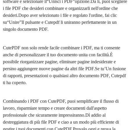
software e selezionare il“Unisci i PDF”opzione.Da lì, puoi scegliere
i file PDF che desideri combinare e organizzarli nell'ordine che
desideri.Dopo aver selezionato i file e regolato l'ordine, fai clic
su“Unire”Il pulsante e Cutepdf li uniranno perfettamente in un
singolo documento PDF.
CutePDF non solo rende facile combinare i PDF, ma ti consente
anche di personalizzare il tuo documento unita con facilità.È
possibile riorganizzare pagine, eliminare pagine indesiderate e
persino aggiungere nuove pagine da altri file PDF.Se tu’Un fusione
di rapporti, presentazioni o qualsiasi altro documento PDF, Cutepdf
ti ha coperto.
Combinando i PDF con CutePDF, puoi semplificare il flusso di
lavoro, risparmiare tempo e creare documenti dall'aspetto
professionale che sicuramente impressiranno.Dì addio al
destreggiatura di più file PDF e ciao a un modo più efficiente di
gestire i tuoi documenti con CutePDF.Provalo oggi e prova la